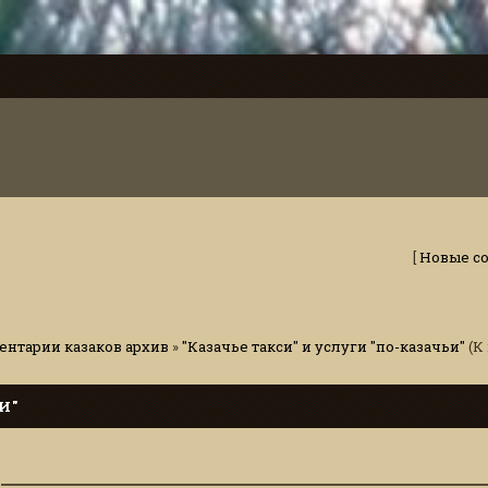
[
Новые с
нтарии казаков архив
»
"Казачье такси" и услуги "по-казачьи"
(К
И"