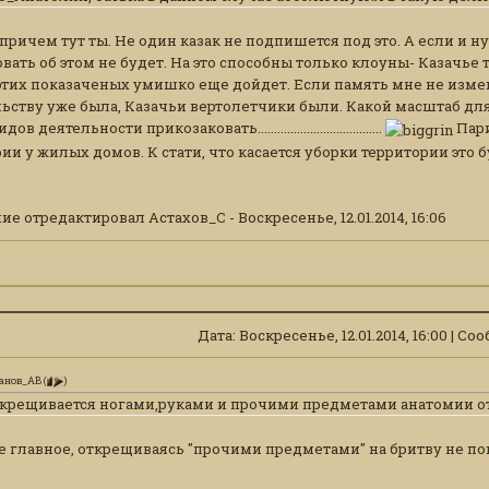
причем тут ты. Не один казак не подпишется под это. А если и ну
ать об этом не будет. На это способны только клоуны- Казачье т
 этих показаченых умишко еще дойдет. Если память мне не изме
ству уже была, Казачьи вертолетчики были. Какой масштаб для показаченых.
 деятельности прикозаковать......................................
Пари
ии у жилых домов. К стати, что касается уборки территории это
ие отредактировал
Астахов_С
-
Воскресенье, 12.01.2014, 16:06
Дата: Воскресенье, 12.01.2014, 16:00 | С
анов_АВ
(
)
ткрещивается ногами,руками и прочими предметами анатомии 
е главное, открещиваясь "прочими предметами" на бритву не по