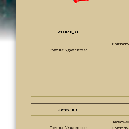
Иванов_АВ
Болтен
Группа: Удаленные
Астахов_С
Цитата
Ив
Группа: Удаленные
Болтенк