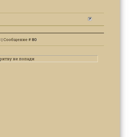
03 | Сообщение #
80
бритву не попади