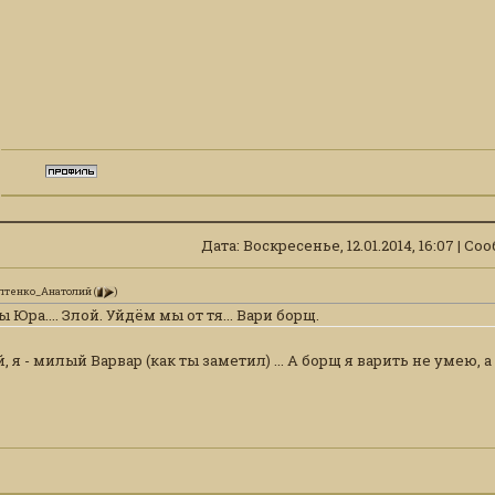
Дата: Воскресенье, 12.01.2014, 16:07 | С
лтенко_Анатолий
(
)
ы Юра.... Злой. Уйдём мы от тя... Вари борщ.
й, я - милый Варвар (как ты заметил) ... А борщ я варить не умею