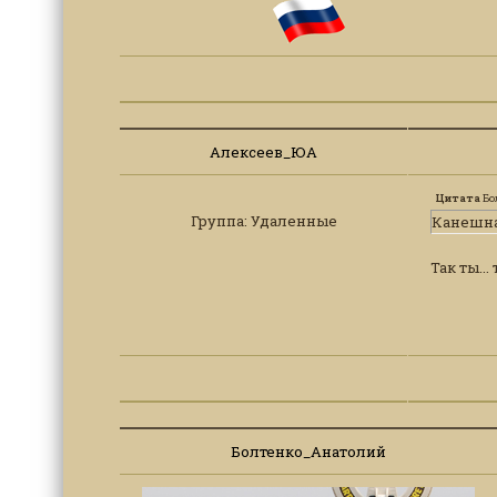
Алексеев_ЮА
Цитата
Бо
Группа: Удаленные
Канешна.
Так ты...
Болтенко_Анатолий