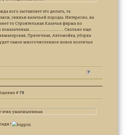
жда кого заставляет это делать, та
акси, свиньи казачьей породы. Интересно, на
няет то Строительная Казачья фирма по
..................................... Сколько еще
кмахерская, Прачечная, Автомойка, уборка
 будет самое многочисленное новое козлячье
ообщение #
79
от этих умалишенных
пади !