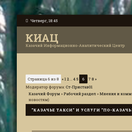
Четверг, 18:45
КИАЦ
Казачий Информационно-Аналитический Центр
Страница
6
из
8
«
1
2
…
4
5
6
7
8
»
Модератор форума:
Ст-Пристав01
Казачий Форум
»
Рабочий раздел
»
Мнения и комме
новостям)
"КАЗАЧЬЕ ТАКСИ" И УСЛУГИ "ПО-КАЗАЧЬ