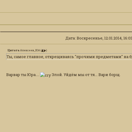
Дата: Воскресенье, 12.01.2014, 16:
Цитата
Алексеев_ЮА
(
)
Ты, самое главное, открещиваясь "прочими предметами" на 
Варвар ты Юра....
Злой. Уйдём мы от тя... Вари борщ.