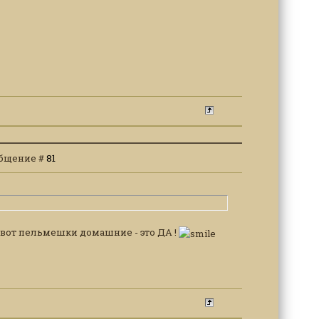
ообщение #
81
, а вот пельмешки домашние - это ДА !