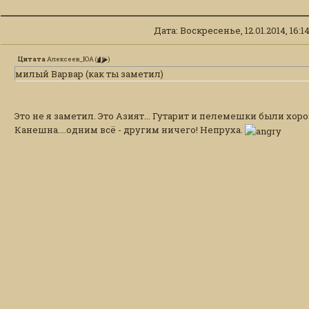
Дата: Воскресенье, 12.01.2014, 16:
Цитата
Алексеев_ЮА
(
)
милый Варвар (как ты заметил)
Это не я заметил. Это Азият... Гутарит и пелемешки были хор
Канешна....одним всё - другим ничего! Непруха.