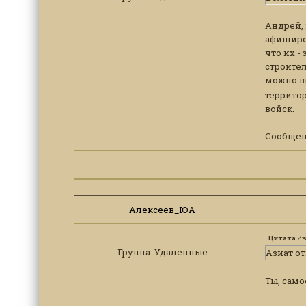
Андрей, 
афиширов
что их -
строитель
можно видов
территор
войск.
Сообщен
Алексеев_ЮА
Цитата
Ив
Группа: Удаленные
Азиат о
Ты, само