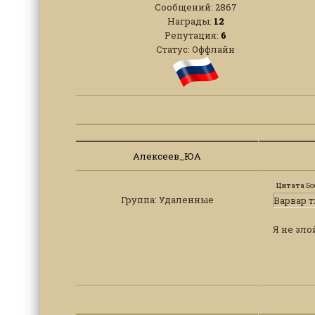
Сообщений:
2867
Награды:
12
Репутация:
6
Статус:
Оффлайн
Алексеев_ЮА
Цитата
Бо
Группа: Удаленные
Варвар т
Я не зло