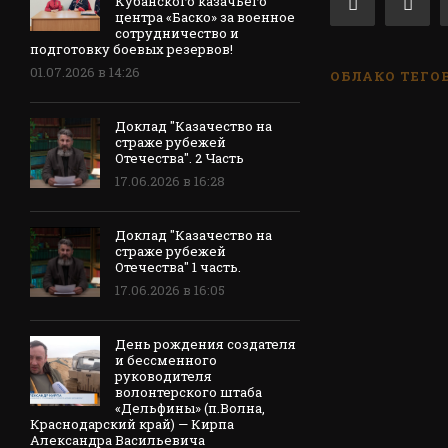
Кубанского казачьего
центра «Баско» за военное
сотрудничество и
подготовку боевых резервов!
01.07.2026 в 14:26
ОБЛАКО ТЕГО
Доклад "Казачество на
страже рубежей
Отечества". 2 Часть
17.06.2026 в 16:28
Доклад "Казачество на
страже рубежей
Отечества" 1 часть.
17.06.2026 в 16:05
День рождения создателя
и бессменного
руководителя
волонтерского штаба
«Дельфины» (п.Волна,
Краснодарский край) — Кирпа
Александра Васильевича