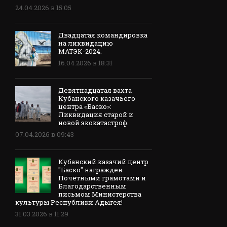
24.04.2026 в 15:05
Двадцатая командировка
на ликвидацию
МАТЭК-2024.
16.04.2026 в 18:31
Девятнадцатая вахта
Кубанского казачьего
центра «Баско»:
Ликвидация старой и
новой экокатастроф.
07.04.2026 в 09:43
Кубанский казачий центр
"Баско" награжден
Почетными грамотами и
Благодарственным
письмом Министерства
культуры Республики Адыгея!
31.03.2026 в 11:29