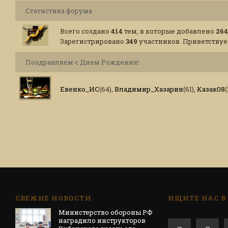
Статистика форума
Всего создано
414
тем, в которые добавлено
264
Зарегистрировано
349
участников. Приветствуе
Поздравляем с Днем Рождения!
Евенко_ИС
(64)
,
Владимир_Хазарин
(61)
,
Казак08
(
СВЕЖИЕ НОВОСТИ
ИЩИТЕ НАС В
Министерство обороны РФ
наградило инструкторов