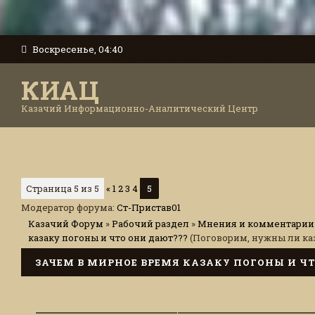
Воскресенье, 04:40
КИАЦ
Казачий Информационно-Аналитический Центр
Страница
5
из
5
«
1
2
3
4
5
Модератор форума:
Ст-Пристав01
Казачий Форум
»
Рабочий раздел
»
Мнения и комментарии 
казаку погоны и что они дают???
(Поговорим, нужны ли ка
ЗАЧЕМ В МИРНОЕ ВРЕМЯ КАЗАКУ ПОГОНЫ И Ч