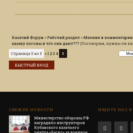
Казачий Форум
»
Рабочий раздел
»
Мнения и комментарии 
казаку погоны и что они дают???
(Поговорим, нужны ли ка
Страница
5
из
5
«
1
2
3
4
5
СВЕЖИЕ НОВОСТИ
ИЩИТЕ НАС В
Министерство обороны РФ
наградило инструкторов
Кубанского казачьего
центра «Баско» за военное