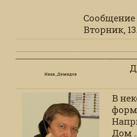
Сообщение
Вторник, 13.
Д
Иван_Демидов
В не
форму
Напри
Дом .