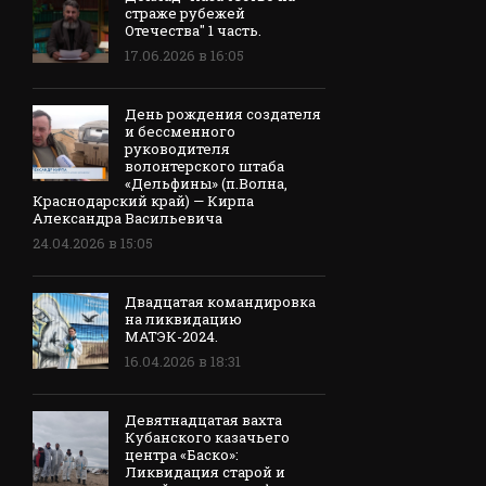
страже рубежей
Отечества" 1 часть.
17.06.2026 в 16:05
День рождения создателя
и бессменного
руководителя
волонтерского штаба
«Дельфины» (п.Волна,
Краснодарский край) — Кирпа
Александра Васильевича
24.04.2026 в 15:05
Двадцатая командировка
на ликвидацию
МАТЭК-2024.
16.04.2026 в 18:31
Девятнадцатая вахта
Кубанского казачьего
центра «Баско»:
Ликвидация старой и