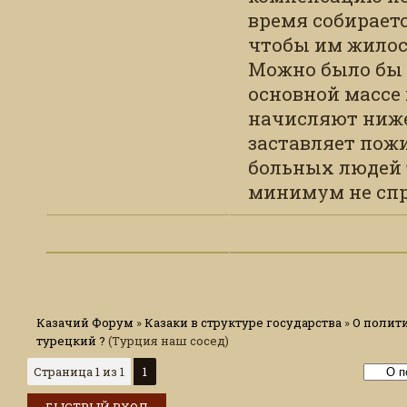
время собираетс
чтобы им жилось
Можно было бы 
основной массе
начисляют ниж
заставляет пож
больных людей т
минимум не спра
Казачий Форум
»
Казаки в структуре государства
»
О полит
турецкий ?
(Турция наш сосед)
Страница
1
из
1
1