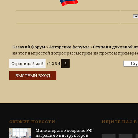
Казачий Форум
»
Авторские форумы
»
Ступени духовной ж
на этот непростой вопрос рассмотрим на простом примере)
Страница
5
из
5
«
1
2
3
4
5
СВЕЖИЕ НОВОСТИ
ИЩИТЕ НАС В
Министерство обороны РФ
наградило инструкторов