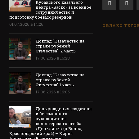
Кубанского казачьего
центра «Баско» за военное
сотрудничество и
подготовку боевых резервов!
01.07.2026 в 14:26
ОБЛАКО ТЕГО
Доклад "Казачество на
страже рубежей
Отечества". 2 Часть
17.06.2026 в 16:28
Доклад "Казачество на
страже рубежей
Отечества" 1 часть.
17.06.2026 в 16:05
День рождения создателя
и бессменного
руководителя
волонтерского штаба
«Дельфины» (п.Волна,
Краснодарский край) — Кирпа
Александра Васильевича