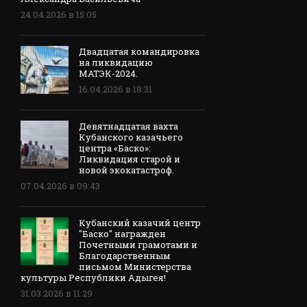
24.04.2026 в 15:05
Двадцатая командировка
на ликвидацию
МАТЭК-2024.
16.04.2026 в 18:31
Девятнадцатая вахта
Кубанского казачьего
центра «Баско»:
Ликвидация старой и
новой экокатастроф.
07.04.2026 в 09:43
Кубанский казачий центр
"Баско" награжден
Почетными грамотами и
Благодарственным
письмом Министерства
культуры Республики Адыгея!
31.03.2026 в 11:29