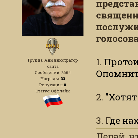
предста
священн
послужи
голосова
1.
Протои
Группа: Администратор
сайта
Опомнит
Сообщений:
2664
Награды:
33
Репутация:
0
Статус:
Оффлайн
2.
"Хотят
3. Г
де на
Делай, ч