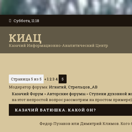
Суббота, 11:18
КИАЦ
Казачий Информационно-Аналитический Центр
Страница
5
из
5
«
1
2
3
4
5
Модератор форума:
Игнатий
,
Стрельцов_АВ
Казачий Форум
»
Авторские форумы
»
Ступени духовной ж
на этот непростой вопрос рассмотрим на простом примере)
КАЗАЧИЙ БАТЮШКА. КАКОЙ ОН?
Федор Пузанов или Димитрий Климов. Кого 