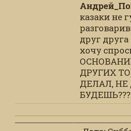
сделали пол
Андрей_По
- в каких б
казаки не г
показать м
разговарив
- что поле
друг друга
казаков ?
хочу спрос
- а готовы 
ОСНОВАНИ
- что вы с
ДРУГИХ ТО
семьи ?
ДЕЛАЛ, НЕ
- в строит
БУДЕШЬ???
приняли уч
другие, та
- сколько 