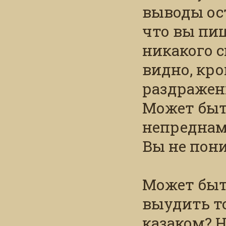
выводы ост
что вы пиш
никакого 
видно, кр
раздражени
Может быт
непреднам
Вы не пони
Может быт
выудить то
казаком? Н