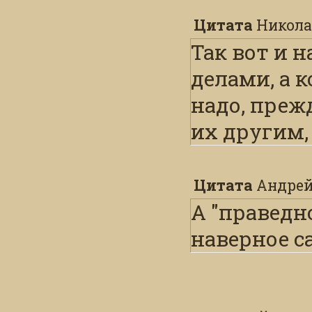
кормить се
Цитата
Никол
- сколько 
Так вот и 
оптики (дн
делами, а 
(всё для ох
надо, преж
справы, ме
их другим,
просто дене
Цитата
Андрей
А "праведн
наверное с