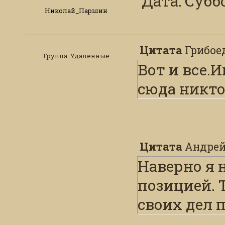
Дата: Суббо
восстанавл
Николай_Паршин
- сколько р
вообще инт
Цитата
Грибое
Группа: Удаленные
за правосла
Вот и все.
сюда никто
-а сколько
поселили у
- скольким
Цитата
Андрей
вы помогае
Наверно я 
съёмные к
позицией. Т
- скольким
своих дел 
помогаете 