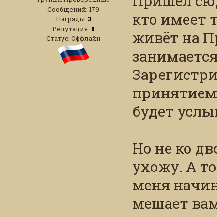
Пришёл сюда
Сообщений:
179
кто имеет т
Награды:
3
Репутация:
0
живёт на Пр
Статус:
Оффлайн
занимается
Зарегистри
принятием 
будет услы
Но не ко дв
ухожу. А то
меня начин
мешает вам