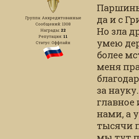
Паршины
да и с Г
Группа: Аккредитованные
Сообщений:
1308
Но зла д
Награды:
22
Репутация:
11
умею дер
Статус:
Оффлайн
более мс
меня пра
благодар
за науку
главное 
нами, а 
тысячи п
мы тут п