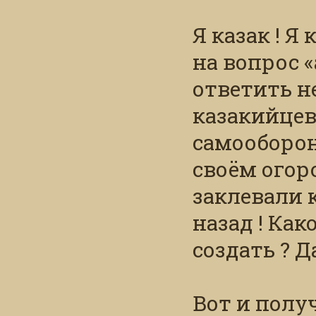
Я казак ! Я
на вопрос «
ответить н
казакийцев
самооборо
своём огоро
заклевали 
назад ! Ка
создать ? Д
Вот и полу