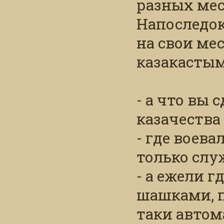
разных мес
Напоследок
на свои ме
казакастым
- а что вы 
казачества 
- где воева
только слу
- а ежели г
шашками, п
таки автом