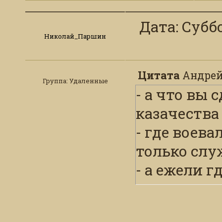
Дата: Суббо
Николай_Паршин
Цитата
Андрей
Группа: Удаленные
- а что вы 
казачества 
- где воева
только слу
- а ежели г
шашками, п
таки автом