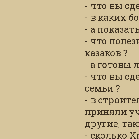
- что вы сд
- в каких 
- а показат
- что поле
казаков ?
- а готовы 
- что вы сд
семьи ?
- в строит
приняли уч
другие, та
- сколько 