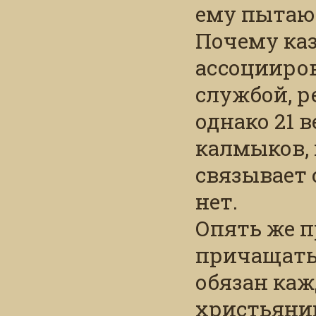
ему пытают
Почему каз
ассоцииров
службой, р
однако 21 в
калмыков, 
связывает с
нет.
Опять же п
причащатьс
обязан ка
христьянин,