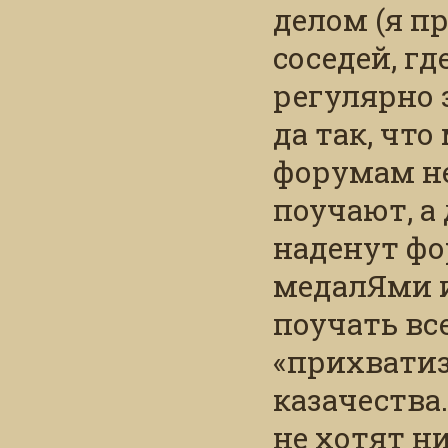
делом (я п
соседей, гд
регулярно 
да так, что
форумам не
поучают, а
наденут ф
медалЯми и
поучать вс
«прихвати
казачества
не хотят н