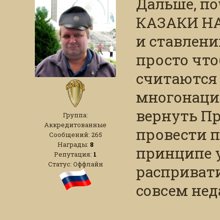
Дальше, по
КАЗАКИ НА
и ставлен
просто что
считаются
многонацио
вернуть Пр
Группа:
Аккредитованные
провести п
Сообщений:
265
Награды:
8
принципе 
Репутация:
1
Статус:
Оффлайн
распривати
совсем нед