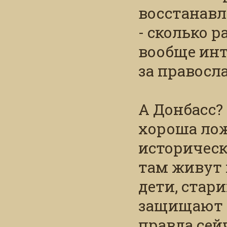
восстанавл
- сколько р
вообще инт
за правосла
А Донбасс? 
хороша ложк
историческ
там живут
дети, стар
защищают и
правда сейч