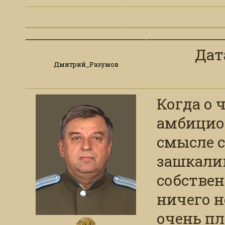
Дата
Дмитрий_Разумов
Когда о 
амбицио
смысле с
зашкали
собствен
ничего н
очень пл