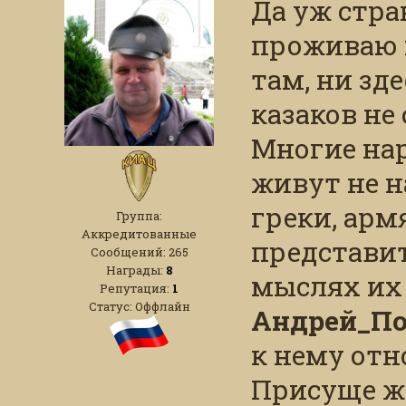
Да уж стра
проживаю н
там, ни зде
казаков не
Многие на
живут не н
греки, арм
Группа:
Аккредитованные
представит
Сообщений:
265
Награды:
8
мыслях их 
Репутация:
1
Статус:
Оффлайн
Андрей_По
к нему отн
Присуще жи