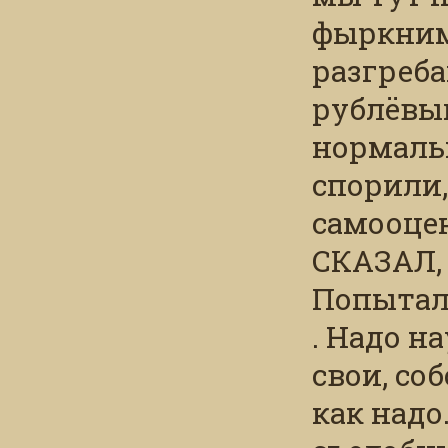
фыркним,
разгреба
рублёвый
нормальн
спорили,
самооцен
СКАЗАЛ, 
Попытали
. Надо н
свои, со
как надо.