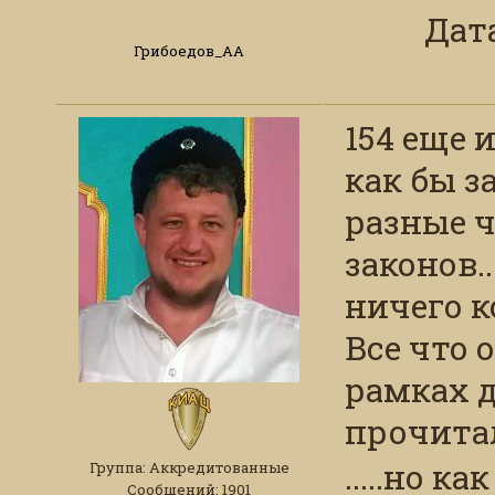
Дата
Грибоедов_АА
154 еще 
как бы з
разные 
законов.
ничего к
Все что 
рамках 
прочитал
.....но ка
Группа: Аккредитованные
Сообщений:
1901