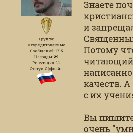
Знаете по
христианск
и запрещал
Священны
Группа:
Аккредитованные
Потому чт
Сообщений:
1715
Награды:
29
читающий
Репутация:
11
Статус:
Оффлайн
написанно
качеств. А
с их учени
Вы пишите 
очень "умн