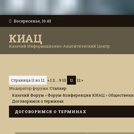
Воскресенье, 16:45
КИАЦ
Казачий Информационно-Аналитический Центр
Страница
11
из
12
«
1
2
…
9
10
11
12
»
Модератор форума:
Сталкер
Казачий Форум
»
Форум-Конференции КИАЦ
»
Общественны
Договоримся о терминах
ДОГОВОРИМСЯ О ТЕРМИНАХ