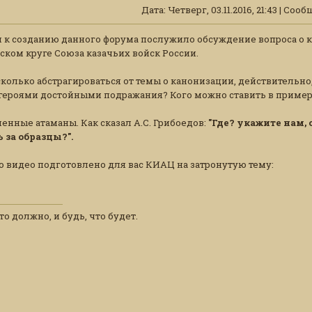
Дата: Четверг, 03.11.2016, 21:43 | Со
 к созданию данного форума послужило обсуждение вопроса о к
ком круге Союза казачьих войск России.
колько абстрагироваться от темы о канонизации, действительно
 героями достойными подражания? Кого можно ставить в пример 
енные атаманы. Как сказал А.С. Грибоедов:
"Где? укажите нам,
 за образцы?".
о видео подготовлено для вас КИАЦ на затронутую тему:
то должно, и будь, что будет.