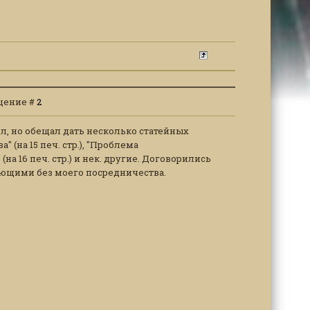
общение #
2
л, но обещал дать несколько статейных
 (на 15 печ. стр.), "Проблема
а 16 печ. стр.) и нек. другие. Договорились
лающими без моего посредничества.