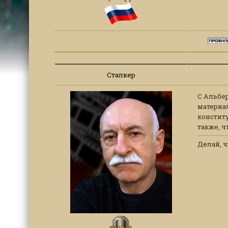
Сталкер
С Альбер
материал
конститу
также, ч
Делай, ч