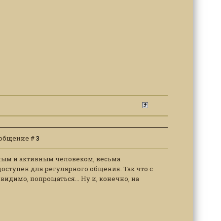
Сообщение #
3
сным и активным человеком, весьма
оступен для регулярного общения. Так что с
идимо, попрощаться... Ну и, конечно, на