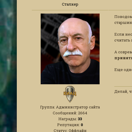
Сталкер
Поводом
старшинс
Если нес
считать
А соврем
принять
Еще одн
Делай, ч
Группа: Администратор сайта
Сообщений:
2664
Награды:
33
Репутация:
0
Статус:
Оффлайн