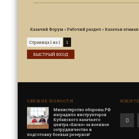
Казачий Форум
»
Рабочий раздел
»
Казачьи атаманы
Страница
1
из
1
1
СВЕЖИЕ НОВОСТИ
ИЩИТЕ 
Министерство обороны РФ
наградило инструкторов
Кубанского казачьего
центра «Баско» за военное
сотрудничество и
подготовку боевых резервов!