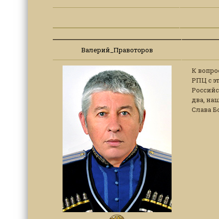
Валерий_Правоторов
К вопро
РПЦ с э
Российс
два, на
Слава Бо