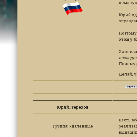
немалую
Юрий оди
оправдан
Поэтому,
этому б
Хотелось
последне
Почему 
Делай, ч
Юрий_Терехов
Взять вс
Группа: Удаленные
реализац
вынашив