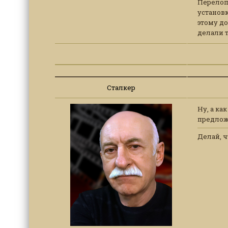
Перелоп
установк
этому до
делали т
Сталкер
Ну, а ка
предлож
Делай, ч