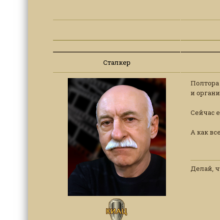
Сталкер
Полтора 
и органи
Сейчас 
А как вс
Делай, ч