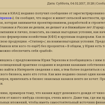
Дата: Суббота, 04.02.2017, 15:28 | Со
исем в КИАЦ недавно получил сообщение от зарегистрированног
ерехов
»). Он сообщил, что вырос и живет сельской местности, 
, которая занимается проектированием, разработкой и строител
становок в России не делали, не делают и в ближайшее лет 10 вряд 
компании и лично, помогать, на самых выгодных условия, как 
нско-фермерским хозяйствам (КФХ) и крупным подворьям. Как 
вою продукцию. «Сталкер»/, на взаимовыгодных условия. Предос
банков или кого-то ещё!!) без процентов.» В общем, у Юрия есть 
 можно обеспечить себя «рыбой».
ившись с предложением Юрия Терехова и пообщавшись с ним по
 посвященный практике создания и ведения казаками собственно
но найти в Интернете сведения о них, а тем более поделиться 
ного бизнеса, мало кто готов. Как мне недавно сказал один ка
ров, привлекать в бизнес знакомых казаков некто не хочет. Пр
я.
ению, примеров тому, что казаки ждут денежного дождя от чино
или от какого-нибудь спонсора, очень много. Даже там, где им
ьных вложений, чтобы иметь самостоятельный источник финан