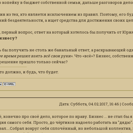
 копейку в бюджет собственной семьи, дальше разговоров дело 
н из тех, кто является исключением из правил. Поэтому, его бу
ий бездеятельности, а ищет средства для достижения своих цел
 первый вопрос, ответ на который хотелось бы получить от Юри
изнесу?
 бы получить не столь же банальный ответ, а раскрывающий одн
е время решил взять всё свои руки»
. Что «всё»? Бизнес, собстве
решение пришло только сейчас?
то должно, и будь, что будет.
Дата: Суббота, 04.02.2017, 16:46 | Со
ё, конечно про своё дело, которое по нраву. Бизнес ... не стал бы
ия самого себя. Просто, до чёртиков надоело работать на "дядю"
ал....Собрал вокруг себя сплочённый, но небольшой коллектив,