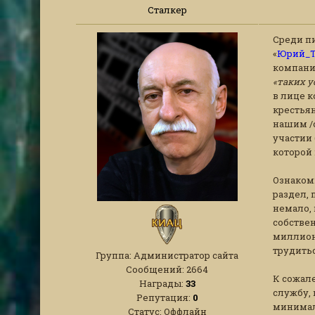
Сталкер
Среди п
«
Юрий_Т
компанию
«таких у
в лице 
крестья
нашим /с
участии 
которой
Ознаком
раздел,
немало, 
собствен
миллионе
трудитьс
Группа: Администратор сайта
Сообщений:
2664
К сожал
Награды:
33
службу, 
Репутация:
0
минимал
Статус:
Оффлайн