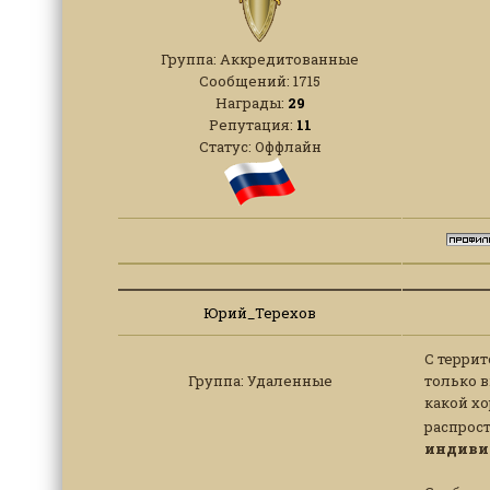
Группа: Аккредитованные
Сообщений:
1715
Награды:
29
Репутация:
11
Статус:
Оффлайн
Юрий_Терехов
С террит
Группа: Удаленные
только в
какой х
распрост
индиви