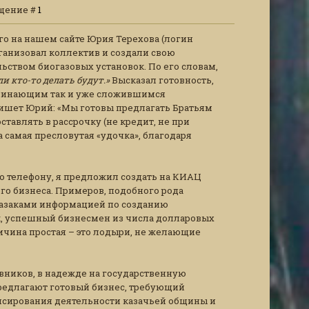
общение #
1
о на нашем сайте Юрия Терехова (логин
организовал коллектив и создали свою
ьством биогазовых установок. По его словам,
ли кто-то делать будут.»
Высказал готовность,
начинающим так и уже сложившимся
пишет Юрий: «Мы готовы предлагать Братьям
тавлять в рассрочку (не кредит, не при
та самая пресловутая «удочка», благодаря
 телефону, я предложил создать на КИАЦ
го бизнеса. Примеров, подобного рода
с казаками информацией по созданию
зак, успешный бизнесмен из числа долларовых
ичина простая – это лодыри, не желающие
вников, в надежде на государственную
 предлагают готовый бизнес, требующий
сирования деятельности казачьей общины и