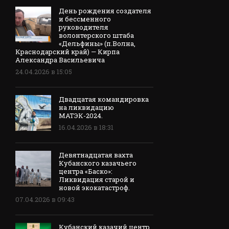
День рождения создателя
и бессменного
руководителя
волонтерского штаба
«Дельфины» (п.Волна,
Краснодарский край) — Кирпа
Александра Васильевича
24.04.2026 в 15:05
Двадцатая командировка
на ликвидацию
МАТЭК-2024.
16.04.2026 в 18:31
Девятнадцатая вахта
Кубанского казачьего
центра «Баско»:
Ликвидация старой и
новой экокатастроф.
07.04.2026 в 09:43
Кубанский казачий центр