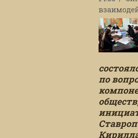
взаимодей
состоял
по вопр
компоне
обществ
инициат
Ставроп
Кирилла,