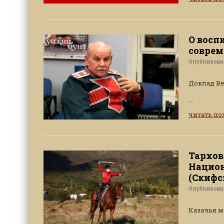
О восп
соврем
Опубликов
Доклад Ве
...
читать п
Тархов 
Национ
(Скифск
Опубликов
Казачья м