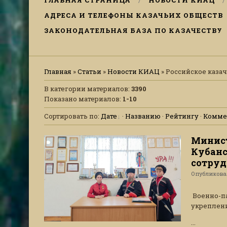
ГЛАВНАЯ СТРАНИЦА
НОВОСТИ КИАЦ
АДРЕСА И ТЕЛЕФОНЫ КАЗАЧЬИХ ОБЩЕСТВ
ЗАКОНОДАТЕЛЬНАЯ БАЗА ПО КАЗАЧЕСТВУ
Главная
»
Статьи
»
Новости КИАЦ
» Российское каза
В категории материалов
:
3390
Показано материалов
:
1-10
Сортировать по
:
Дате
·
Названию
·
Рейтингу
·
Комме
Минист
Кубанс
сотруд
Опубликов
Военно-па
укреплени
...