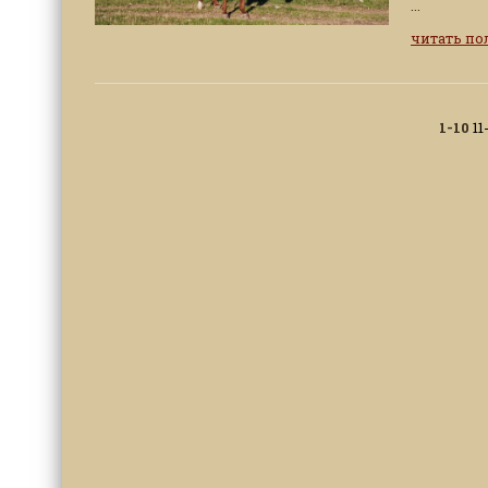
...
читать п
1-10
11