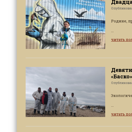
Двадца
Опубликов
Родине, п
...
читать п
Девятн
«Баско
Опубликов
Экологиче
...
читать п