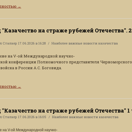
олностью
→
 "Казачество на страже рубежей Отечества". 2
ал
Сталкер
17.06.2026 в 16:28
Наиболее важные новости казачества
ние на V-ой Международной научно-
ской конференции Полномочного представителя Черноморского
войска в России А.С. Боговида.
олностью
→
 "Казачество на страже рубежей Отечества" 1 
ал
Сталкер
17.06.2026 в 16:05
Наиболее важные новости казачества
е на V-ой Международной научно-