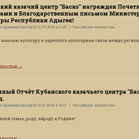
кий казачий центр "Баско" награжден Поче
ами и Благодарственным письмом Министе
ры Республики Адыгея!
ал
Администратор22
31.03.2026 в 11:29
Российское казачество
 казачью культуру и укреплять культурные связи между регио
олностью
→
ный Отчёт Кубанского казачьего центра "Бас
д.
ал
Администратор22
10.01.2026 в 14:37
Российское казачество
воей семье, роду, народу и Родине!
олностью
→