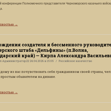
й конференции Полномочного представителя Черноморского казачьего войска
а.
олностью
→
ождения создателя и бессменного руководит
ерского штаба «Дельфины» (п.Волна,
дарский край) — Кирпа Александра Васильев
ал
Администратор22
24.04.2026 в 15:05
Российское казачество
дому из нас почувствовать себя гражданином своей страны, че
е простым обывателем на диване.
олностью
→