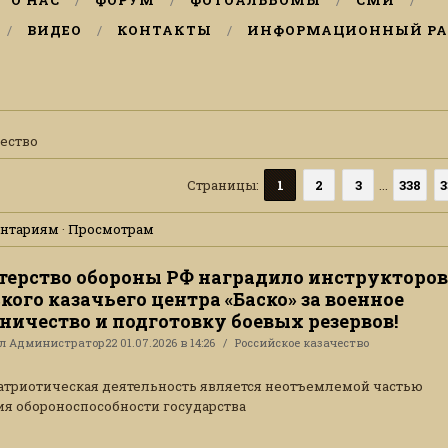
О НАС
ФОРУМ
ФОТОАЛЬБОМЫ
СМИ
ВИДЕО
КОНТАКТЫ
ИНФОРМАЦИОННЫЙ РА
чество
Страницы
:
1
2
3
...
338
3
нтариям
·
Просмотрам
ерство обороны РФ наградило инструкторов
кого казачьего центра «Баско» за военное
ничество и подготовку боевых резервов!
ал
Администратор22
01.07.2026 в 14:26
Российское казачество
триотическая деятельность является неотъемлемой частью
я обороноспособности государства