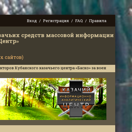
Вход
Регистрация
FAQ
Правила
зачьих средств массовой информации
Центр»
х сайтов)
кого казачьего центра «Баско» за военное сотрудничество и по