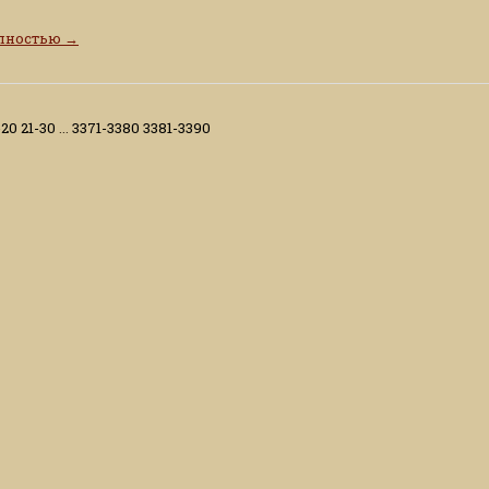
олностью
→
-20
21-30
...
3371-3380
3381-3390