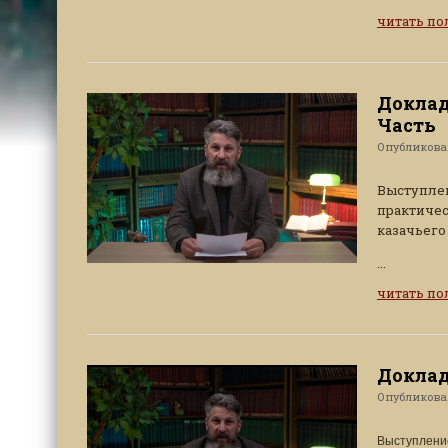
читать п
Доклад
Часть
Опубликов
Выступле
практиче
казачьего 
...
читать п
Доклад
Опубликов
Выступлени