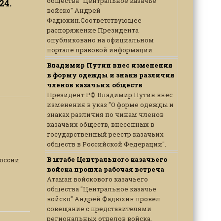
общества "Центральное казачье
24.
войско" Андрей
Фадюхин.Соответствующее
распоряжение Президента
опубликовано на официальном
портале правовой информации.
Владимир Путин внес изменения
в форму одежды и знаки различия
членов казачьих обществ
Президент РФ Владимир Путин внес
изменения в указ "О форме одежды и
знаках различия по чинам членов
казачьих обществ, внесенных в
государственный реестр казачьих
обществ в Российской Федерации".
В штабе Центрального казачьего
оссии.
войска прошла рабочая встреча
Атаман войскового казачьего
общества "Центральное казачье
войско" Андрей Фадюхин провел
совещание с представителями
региональных отделов войска,