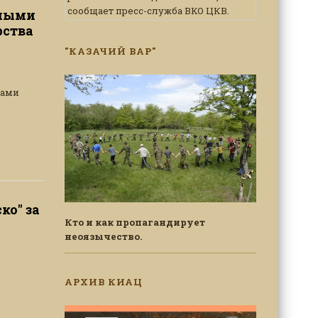
сообщает пресс-служба ВКО ЦКВ.
тными
рства
"КАЗАЧИЙ ВАР"
нами
ко" за
Кто и как пропагандирует
неоязычество.
АРХИВ КИАЦ