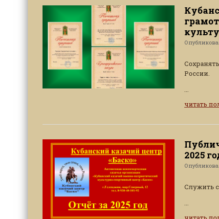
Кубанс
грамот
культу
Опубликов
Сохранять
России.
...
читать п
Публич
2025 го
Опубликов
Служить с
...
читать п