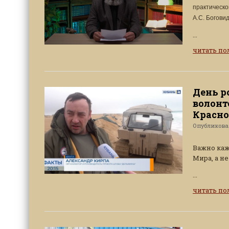
практическо
А.С. Боговид
...
читать п
День р
волонт
Красно
Опубликов
Важно каж
Мира, а н
...
читать п