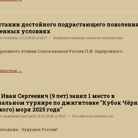
итании достойного подрастающего поколения
енных условиях
ал
Сталкер
12.12.2025 в 16:17
Наиболее важные новости казачества
рховного Атаман Союза казаков России П.Ф. Задорожного.
олностью
→
Иван Сергеевич (9 лет) занял 1 место в
альном турнире по джигитовке "Кубок Чёрн
ого) моря 2025 года"
ал
Администратор22
25.11.2025 в 08:12
Российское казачество
олодежь - будущее России!