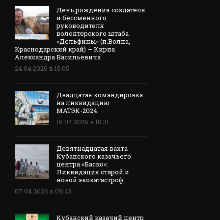
День рождения создателя
и бессменного
руководителя
волонтерского штаба
«Дельфины» (п.Волна,
Краснодарский край) — Кирпа
Александра Васильевича
24.04.2026 в 15:05
Двадцатая командировка
на ликвидацию
МАТЭК-2024.
16.04.2026 в 18:31
Девятнадцатая вахта
Кубанского казачьего
центра «Баско»:
Ликвидация старой и
новой экокатастроф.
07.04.2026 в 09:43
Кубанский казачий центр