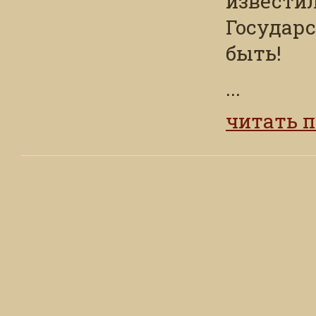
известил
Государс
быть!
...
читать 