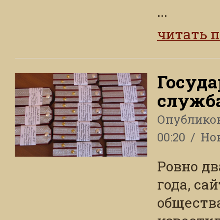
...
читать 
Госуда
служба
Опублико
00:20
Но
Ровно дв
года, са
общества