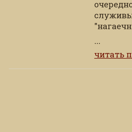
очередн
служивых
"нагаечн
...
читать 