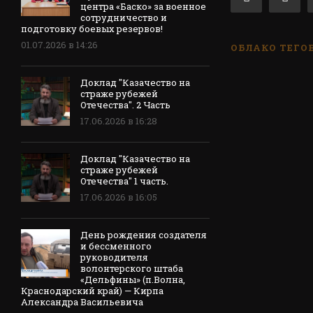
центра «Баско» за военное
сотрудничество и
подготовку боевых резервов!
01.07.2026 в 14:26
ОБЛАКО ТЕГО
Доклад "Казачество на
страже рубежей
Отечества". 2 Часть
17.06.2026 в 16:28
Доклад "Казачество на
страже рубежей
Отечества" 1 часть.
17.06.2026 в 16:05
День рождения создателя
и бессменного
руководителя
волонтерского штаба
«Дельфины» (п.Волна,
Краснодарский край) — Кирпа
Александра Васильевича