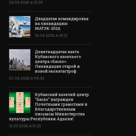
24.04.2026 в 15:05
Двадцатая командировка
на ликвидацию
МАТЭК-2024.
16.04.2026 в 18:31
Девятнадцатая вахта
Кубанского казачьего
центра «Баско»:
Ликвидация старой и
новой экокатастроф.
07.04.2026 в 09:43
Кубанский казачий центр
"Баско" награжден
Почетными грамотами и
Благодарственным
письмом Министерства
культуры Республики Адыгея!
31.03.2026 в 11:29