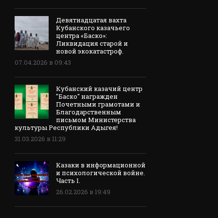
Девятнадцатая вахта
Кубанского казачьего
центра «Баско»:
Ликвидация старой и
новой экокатастроф.
07.04.2026 в 09:43
Кубанский казачий центр
"Баско" награжден
Почетными грамотами и
Благодарственным
письмом Министерства
культуры Республики Адыгея!
31.03.2026 в 11:29
Казаки в информационной
и психологической войне.
Часть I.
26.02.2026 в 19:49