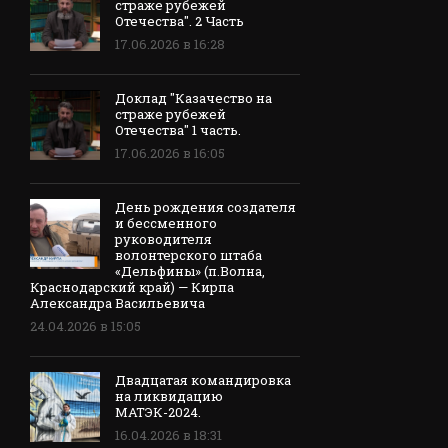
страже рубежей
Отечества". 2 Часть
17.06.2026 в 16:28
Доклад "Казачество на
страже рубежей
Отечества" 1 часть.
17.06.2026 в 16:05
День рождения создателя
и бессменного
руководителя
волонтерского штаба
«Дельфины» (п.Волна,
Краснодарский край) — Кирпа
Александра Васильевича
24.04.2026 в 15:05
Двадцатая командировка
на ликвидацию
МАТЭК-2024.
16.04.2026 в 18:31