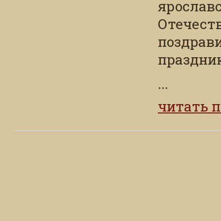
ярослав
Отечест
поздрав
праздни
...
читать 