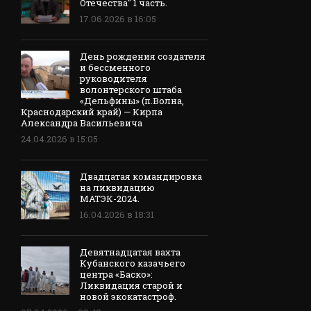
Отечества" 1 часть.
17.06.2026 в 16:05
День рождения создателя
и бессменного
руководителя
волонтерского штаба
«Дельфины» (п.Волна,
Краснодарский край) — Кирпа
Александра Васильевича
24.04.2026 в 15:05
Двадцатая командировка
на ликвидацию
МАТЭК-2024.
16.04.2026 в 18:31
Девятнадцатая вахта
Кубанского казачьего
центра «Баско»:
Ликвидация старой и
новой экокатастроф.