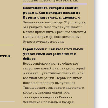
сообщает пресс-служба ВКО ЦКВ.
Восстановить историю своими
руками. Как молодые казаки из
Бурятии ищут следы прошлого
Знаменитую пословицу "Лучше один
раз увидеть, чем сто раз услышать"
можно применить к разным аспектам
жизни. Например, показательным
будет изучение истории.
Герой России. Как казак точными
указаниями сохранил жизни
ства
бойцов
Всероссийское казачье общество
запустило новый цикл видеоисторий
о казаках – участниках специальной
военной операции. Первый выпуск
посвящен подвигу выпускника
Тимашевского казачьего кадетского
корпуса, гвардии ефрейтора,
санитара-разведчика Евгения
Остапенко с позывным Бардак.