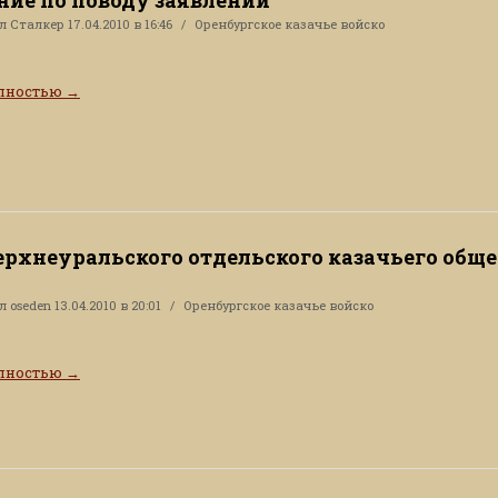
ал
Сталкер
17.04.2010 в 16:46
Оренбургское казачье войско
олностью
→
ерхнеуральского отдельского казачьего обще
ал
oseden
13.04.2010 в 20:01
Оренбургское казачье войско
олностью
→