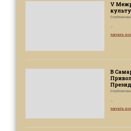
V Межр
культу
Опубликов
...
читать п
В Сама
Привол
Презид
Опубликов
...
читать п