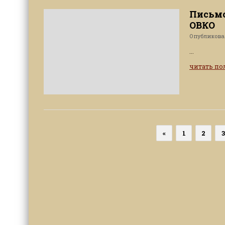
Письмо
ОВКО
Опубликов
...
читать п
«
1
2
3