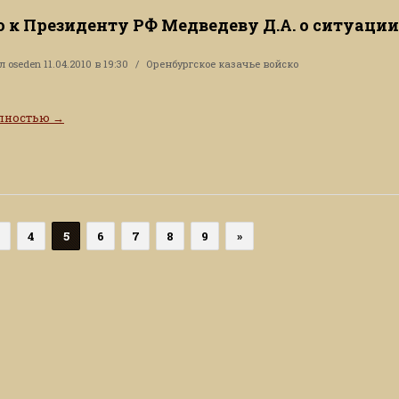
 к Президенту РФ Медведеву Д.А. о ситуации
ал
oseden
11.04.2010 в 19:30
Оренбургское казачье войско
олностью
→
4
5
6
7
8
9
»