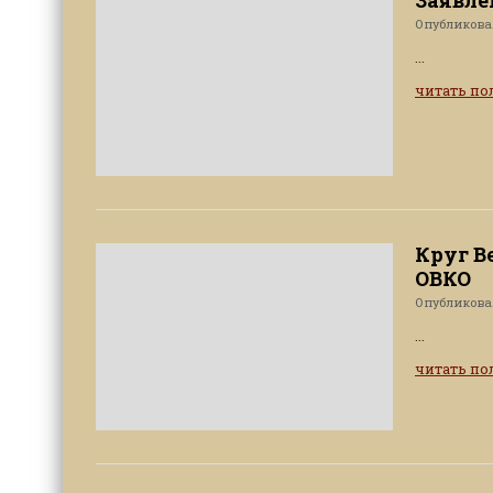
Опубликов
...
читать п
Круг В
ОВКО
Опубликов
...
читать п