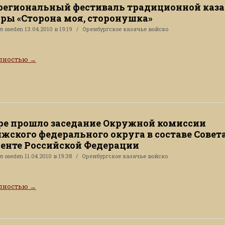
егиональный фестиваль традиционной каз
ры «Сторона моя, сторонушка»
ал
oseden
13.04.2010 в 19:19
Оренбургское казачье войско
олностью
→
ре прошло заседание Окружной комиссии
жского федерального округа в составе Совет
енте Российской Федерации
ал
oseden
11.04.2010 в 19:38
Оренбургское казачье войско
олностью
→