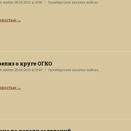
ал
oseden
28.04.2010 в 15:46
Оренбургское казачье войско
олностью
→
релиз о круге ОГКО
ал
oseden
28.04.2010 в 15:43
Оренбургское казачье войско
олностью
→
ние по поводу заявлений