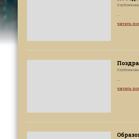
Опубликов
...
читать п
Поздра
Опубликов
...
читать п
Образо