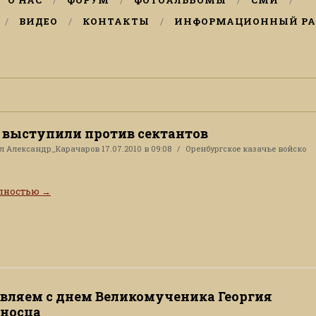
О НАС
ФОРУМ
ФОТОАЛЬБОМЫ
СМИ
ВИДЕО
КОНТАКТЫ
ИНФОРМАЦИОННЫЙ РА
 выступили против сектантов
ал
Александр_Карачаров
17.07.2010 в 09:08
Оренбургское казачье войско
олностью
→
вляем с днем Великомученика Георгия
носца