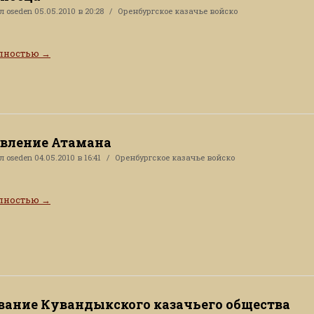
ал
oseden
05.05.2010 в 20:28
Оренбургское казачье войско
олностью
→
вление Атамана
ал
oseden
04.05.2010 в 16:41
Оренбургское казачье войско
олностью
→
вание Кувандыкского казачьего общества