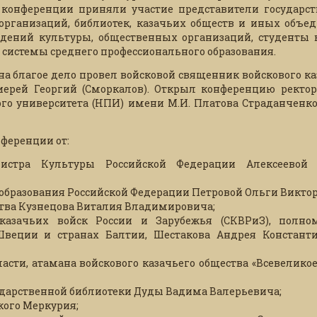
е конференции приняли участие представители государс
 организаций, библиотек, казачьих обществ и иных объе
еждений культуры, общественных организаций, студенты
 системы среднего профессионального образования.
а благое дело провел войсковой священник войскового ка
оиерей Георгий (Сморкалов). Открыл конференцию ректо
ого университета (НПИ) имени М.И. Платова Страданченко
ференции от:
инистра Культуры Российской Федерации Алексеево
 образования Российской Федерации Петровой Ольги Викто
ества Кузнецова Виталия Владимировича;
казачьих войск России и Зарубежья (СКВРиЗ), полно
веции и странах Балтии, Шестакова Андрея Констант
ласти, атамана войскового казачьего общества «Всевелико
сударственной библиотеки Дуды Вадима Валерьевича;
кого Меркурия;