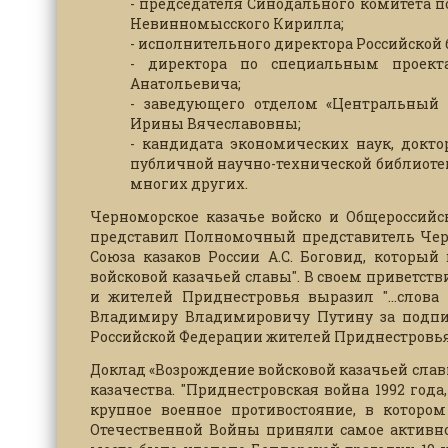
- председателя Синодального комитета п
Невинномысского Кирилла;
- исполнительного директора Российской
- директора по специальным проекта
Анатольевича;
- заведующего отделом «Центральный м
Ирины Вячеславовны;
- кандидата экономических наук, докто
публичной научно-технической библиоте
многих других.
Черноморское казачье войско и Общероссийс
представил Полномочный представитель Черн
Союза казаков России А.С. Боговид, которы
войсковой казачьей славы". В своем приветств
и жителей Приднестровья выразил "...слова
Владимиру Владимировичу Путину за подпис
Российской Федерации жителей Приднестровья
Доклад «Возрождение войсковой казачьей славы
казачества. "Приднестровская война 1992 года
крупное военное противостояние, в которо
Отечественной Войны приняли самое активное