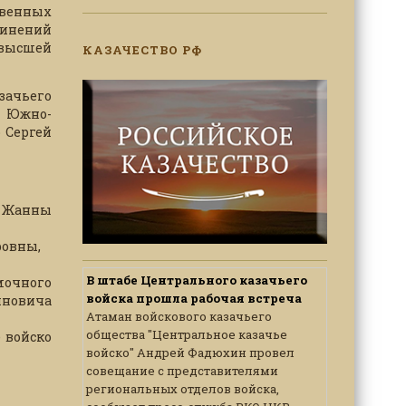
твенных
динений
 высшей
КАЗАЧЕСТВО РФ
зачьего
р Южно-
 Сергей
й Жанны
ровны,
В штабе Центрального казачьего
мочного
войска прошла рабочая встреча
иновича
Атаман войскового казачьего
общества "Центральное казачье
е войско
войско" Андрей Фадюхин провел
совещание с представителями
региональных отделов войска,