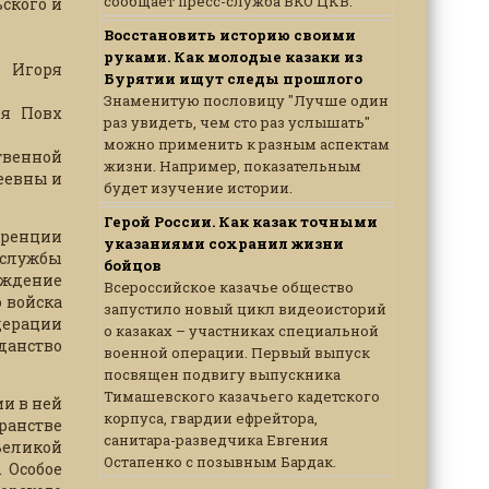
сообщает пресс-служба ВКО ЦКВ.
ского и
Восстановить историю своими
руками. Как молодые казаки из
а Игоря
Бурятии ищут следы прошлого
Знаменитую пословицу "Лучше один
ея Повх
раз увидеть, чем сто раз услышать"
можно применить к разным аспектам
твенной
жизни. Например, показательным
еевны и
будет изучение истории.
Герой России. Как казак точными
еренции
указаниями сохранил жизни
 службы
бойцов
ождение
Всероссийское казачье общество
о войска
запустило новый цикл видеоисторий
дерации
о казаках – участниках специальной
данство
военной операции. Первый выпуск
посвящен подвигу выпускника
Тимашевского казачьего кадетского
ии в ней
корпуса, гвардии ефрейтора,
транстве
санитара-разведчика Евгения
Великой
Остапенко с позывным Бардак.
 Особое