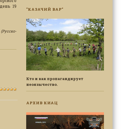
орского
день 19
"КАЗАЧИЙ ВАР"
(Русско-
Кто и как пропагандирует
неоязычество.
АРХИВ КИАЦ