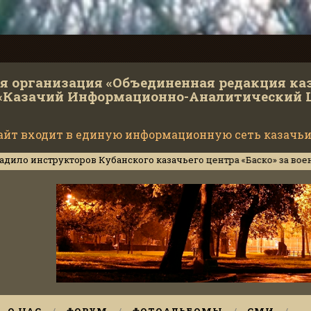
 организация «Объединенная редакция ка
«Казачий Информационно-Аналитический 
айт входит в единую информационную сеть казачьи
кторов Кубанского казачьего центра «Баско» за военное сотруд