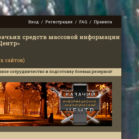
Вход
Регистрация
FAQ
Правила
зачьих средств массовой информации
Центр»
х сайтов)
ничество и подготовку боевых резервов!
Доклад "Казачество на