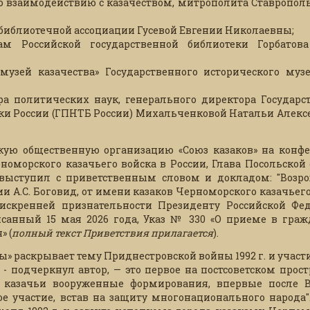
о взаимодействию с казачеством, митрополита Ставрополь
 библиотечной ассоциации Гусевой Евгении Николаевны;
м Российской государственной библиотеки Горбатов
узей казачества» Государственного исторического муз
ра политических наук, генерального директора Государс
ки России (ГПНТБ России) Михальченковой Натальи Алекс
кую общественную организацию «Союз казаков» на конф
оморского казачьего войска в России, Глава Посольской
й выступил с приветственным словом и докладом: "Возр
ии А.С. Боговид, от имени казаков Черноморского казачьег
 искренней признательности Президенту Российской Фе
анный 15 мая 2026 года, Указ № 330 «О приеме в граж
» (
полный текст Приветствия прилагается
).
» раскрывает тему Приднестровской войны 1992 г. и участ
, - подчеркнул автор, — это первое на постсоветском прос
м казачьи вооруженные формирования, впервые после 
 участие, встав на защиту многонационального народа".