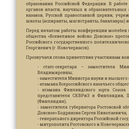
образования Российской Федерации. В работ
органов власти, научных и образовательных
казаков, Русской православной церкви, учр
школы (аспиранты, магистранты, бакалавры) и
Перед началом работы конференции молебен н
общества «Всевеликое войско Донское» прот
Российского государственного политехническ
Георгиевич (г. Новочеркасск).
Прозвучали слова приветствия участникам кон
- статс-секретаря – заместителя М
Владимировны;
- заместителя Министра науки и высшего
- атамана Всероссийского казачьего общ
- атамана Финляндского юрта Союза 
представителя СКВРиЗ в Финляндии, Ш
(Финляндия);
- заместителя губернатора Ростовской об
Донское» Бодрякова Сергея Николаевича;
- генерального директора Российской го
- митрополита Ростовского и Новочеркасс