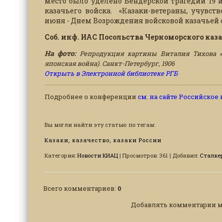
место было уделено Бендерской трагедии 19 
казачьего войска. «Казаки-ветераны, учувст
июня - Днем Возрождения войсковой казачьей 
Соб. инф. ИАС Посольства Черноморского каза
На фото:
Репродукция картины Виталия Тихова «
японская война). Санкт-Петербург, 1906
Открыть в Электронной библиотеке РГБ
Подробнее о конференции
см. на сайте Российское
Вы могли найти эту статью по тегам:
Казаки, казачество, казаки России
Категория
:
Новости КИАЦ
|
Просмотров
:
361
|
Добавил
:
Сталке
Всего комментариев
:
0
Добавлять комментарии м