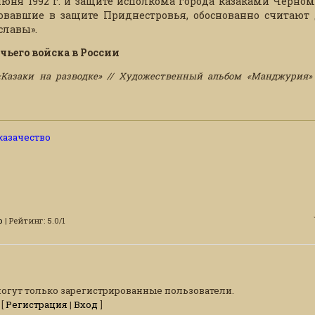
июня 1992 г. и защите исполкома города казаками Черном
вовавшие в защите Приднестровья, обоснованно считают 
славы».
чьего войска в России
Казаки на разводке» // Художественный альбом «Манджурия» 
 казачество
р
|
Рейтинг
:
5.0
/
1
огут только зарегистрированные пользователи.
[
Регистрация
|
Вход
]