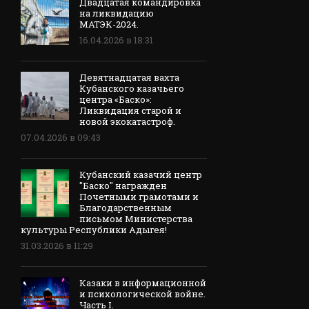
Двадцатая командировка
на ликвидацию
МАТЭК-2024.
16.04.2026 в 18:31
Девятнадцатая вахта
Кубанского казачьего
центра «Баско»:
Ликвидация старой и
новой экокатастроф.
07.04.2026 в 09:43
Кубанский казачий центр
"Баско" награжден
Почетными грамотами и
Благодарственным
письмом Министерства
культуры Республики Адыгея!
31.03.2026 в 11:29
Казаки в информационной
и психологической войне.
Часть I.