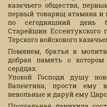
казачьего общества, первы
первый товарищ атамана и н
по сегодняшний день б
Старейшин Ессентукского г
Терского войскового казачье
Помянем, братья в молитв
добрая память о котором
сердцах.
Упокой Господи душу ново
Валентина, прости ему 
невольные и даруй ему Царс
Прощальная панихида сост