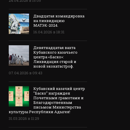
24.04.2026 в 15:05
Двадцатая командировка
на ликвидацию
МАТЭК-2024.
16.04.2026 в 18:31
Девятнадцатая вахта
Кубанского казачьего
центра «Баско»:
Ликвидация старой и
новой экокатастроф.
07.04.2026 в 09:43
Кубанский казачий центр
"Баско" награжден
Почетными грамотами и
Благодарственным
письмом Министерства
культуры Республики Адыгея!
31.03.2026 в 11:29