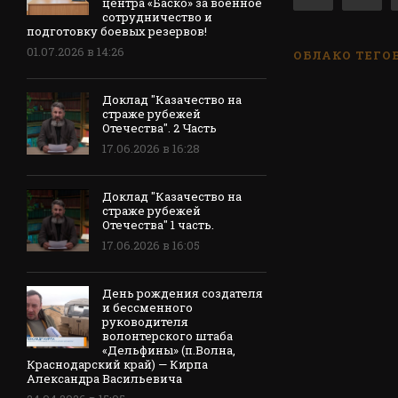
центра «Баско» за военное
сотрудничество и
подготовку боевых резервов!
01.07.2026 в 14:26
ОБЛАКО ТЕГО
Доклад "Казачество на
страже рубежей
Отечества". 2 Часть
17.06.2026 в 16:28
Доклад "Казачество на
страже рубежей
Отечества" 1 часть.
17.06.2026 в 16:05
День рождения создателя
и бессменного
руководителя
волонтерского штаба
«Дельфины» (п.Волна,
Краснодарский край) — Кирпа
Александра Васильевича