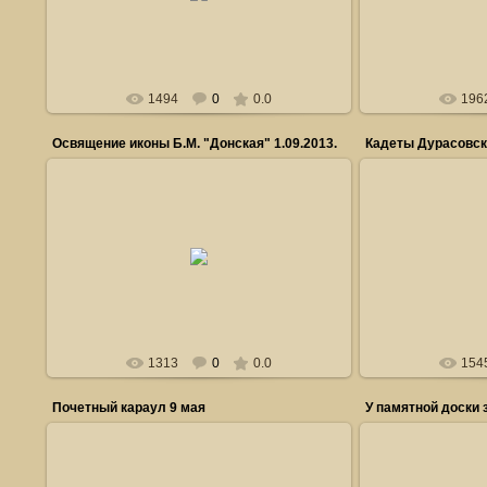
Головин_Станислав
Гол
1494
0
0.0
196
Освящение иконы Б.М. "Донская" 1.09.2013.
Кадеты Дурасовск
0
07.10.2013
Кадеты Дурасовско
Головин_Станислав
Ад
1313
0
0.0
154
Почетный караул 9 мая
У памятной доски
0