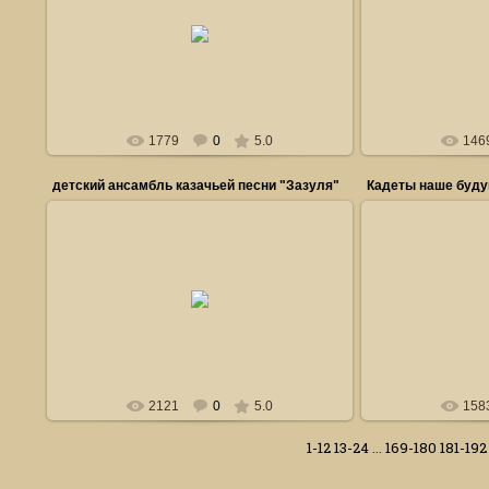
03.04.2012
Памятная доска г
пагибшему на Кав
Администратор6
Ад
1779
0
5.0
146
детский ансамбль казачьей песни "Зазуля"
Кадеты наше буд
0
03.04.2012
На круге посвя
в
Администратор6
Ад
2121
0
5.0
158
1-12
13-24
...
169-180
181-192