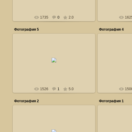
1735
0
2.0
162
Фотография 5
Фотография 4
27.11.2010
2
Линейцы песней поздравляют Молодоженов.
Влад
Владимиров_Евгений
1526
1
5.0
150
Фотография 2
Фотография 1
27.11.2010
2
Отец Сергий ведет службу по