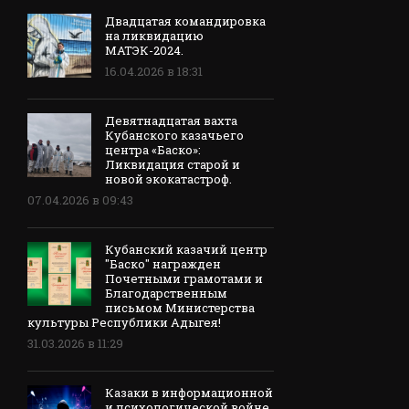
Двадцатая командировка
на ликвидацию
МАТЭК-2024.
16.04.2026 в 18:31
Девятнадцатая вахта
Кубанского казачьего
центра «Баско»:
Ликвидация старой и
новой экокатастроф.
07.04.2026 в 09:43
Кубанский казачий центр
"Баско" награжден
Почетными грамотами и
Благодарственным
письмом Министерства
культуры Республики Адыгея!
31.03.2026 в 11:29
Казаки в информационной
и психологической войне.