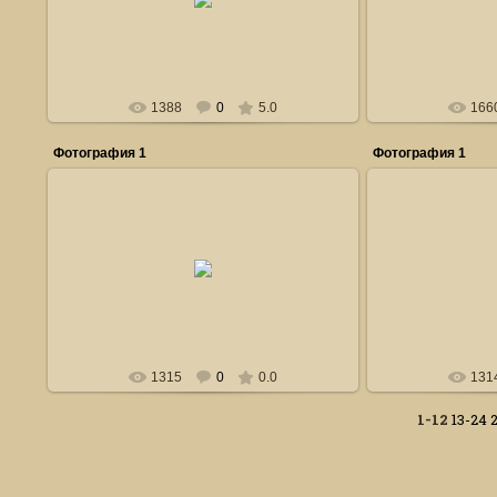
бракосочетанию
Влад
Владимиров_Евгений
1388
0
5.0
166
Фотография 1
Фотография 1
1
10.07.2010
ВСК "Атам
Юрий_Манзур
Ю
1315
0
0.0
131
1-12
13-24