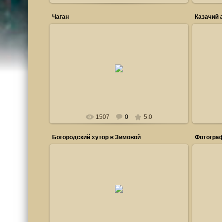
Чаган
Казачий 
19.02.2011
Горка_Гугнин
1507
0
5.0
Богородский хутор в Зимовой
Фотогра
28.06.2011
сов
Горка_Гугнин