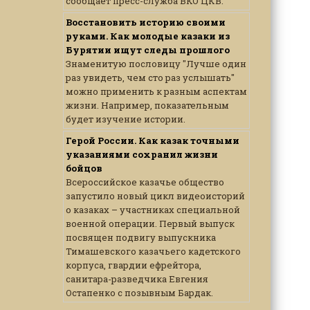
сообщает пресс-служба ВКО ЦКВ.
Восстановить историю своими
руками. Как молодые казаки из
Бурятии ищут следы прошлого
Знаменитую пословицу "Лучше один
раз увидеть, чем сто раз услышать"
можно применить к разным аспектам
жизни. Например, показательным
будет изучение истории.
Герой России. Как казак точными
указаниями сохранил жизни
бойцов
Всероссийское казачье общество
запустило новый цикл видеоисторий
о казаках – участниках специальной
военной операции. Первый выпуск
посвящен подвигу выпускника
Тимашевского казачьего кадетского
корпуса, гвардии ефрейтора,
санитара-разведчика Евгения
Остапенко с позывным Бардак.