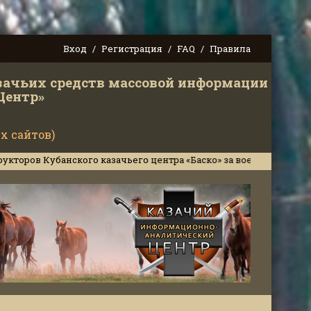
Вход
Регистрация
FAQ
Правила
зачьих средств массовой информации
Центр»
х сайтов)
банского казачьего центра «Баско» за военное сотрудничество 