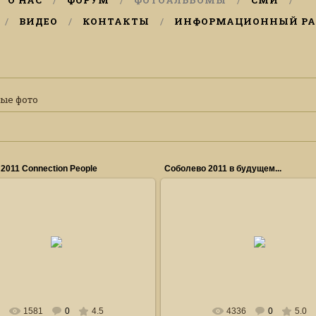
О НАС
ФОРУМ
ФОТОАЛЬБОМЫ
СМИ
ВИДЕО
КОНТАКТЫ
ИНФОРМАЦИОННЫЙ РА
ые фото
 2011 Connection People
Соболево 2011 в будущем...
27.01.2011
17.02.2011
скоро
Рисунок художницы из г.Сарат
Горка_Гугнин
Горка_Гугнин
1581
0
4.5
4336
0
5.0