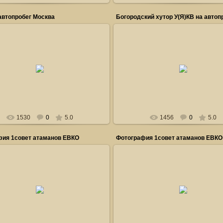
автопробег Москва
Богородский хутор У(Я)КВ на автоп
28.06.2011
28.06.2011
сайт Горынычъ ру
Горка_Гугнин
Горка_Гугнин
1530
0
5.0
1456
0
5.0
фия 1совет атаманов ЕВКО
Фотография 1совет атаманов ЕВКО
24.12.2011
24.12.2011
ет атаманов ЕВКО в Красноярске
совет атаманов ЕВКО в Красноя
Александр_Нашивочников
Александр_Нашивочнико