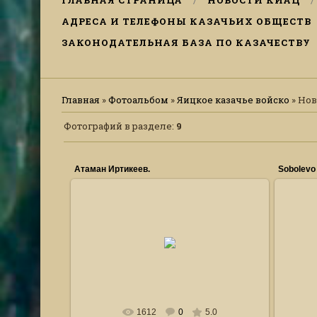
ГЛАВНАЯ СТРАНИЦА
НОВОСТИ КИАЦ
АДРЕСА И ТЕЛЕФОНЫ КАЗАЧЬИХ ОБЩЕСТВ
ЗАКОНОДАТЕЛЬНАЯ БАЗА ПО КАЗАЧЕСТВУ
Главная
»
Фотоальбом
»
Яицкое казачье войско
» Нов
Фотографий в разделе
:
9
Атаман Иртикеев.
Sobolevo
31.12.2010
Поздравление .
Горка_Гугнин
1612
0
5.0