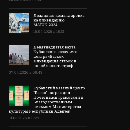
Двадцатая командировка
на ликвидацию
МАТЭК-2024.
16.04.2026 в 18:31
Девятнадцатая вахта
Кубанского казачьего
центра «Баско»:
Ликвидация старой и
новой экокатастроф.
07.04.2026 в 09:43
Кубанский казачий центр
"Баско" награжден
Почетными грамотами и
Благодарственным
письмом Министерства
культуры Республики Адыгея!
31.03.2026 в 11:29