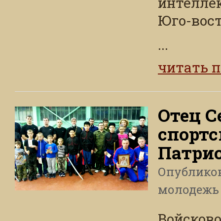
интелле
Юго-вост
...
читать 
Отец С
спортс
Патрио
Опублико
молодежь
Войсков