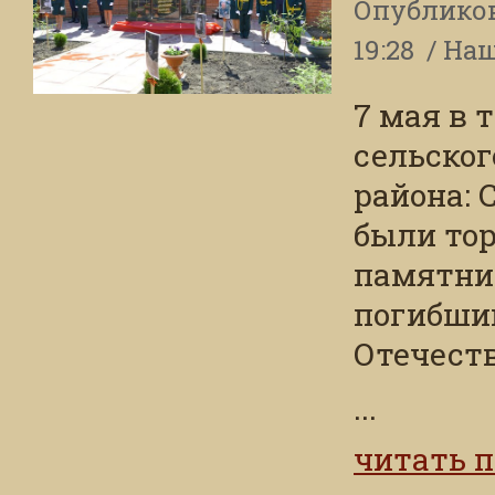
Опублико
19:28
Наш
7 мая в 
сельског
района: 
были то
памятни
погибши
Отечест
...
читать 