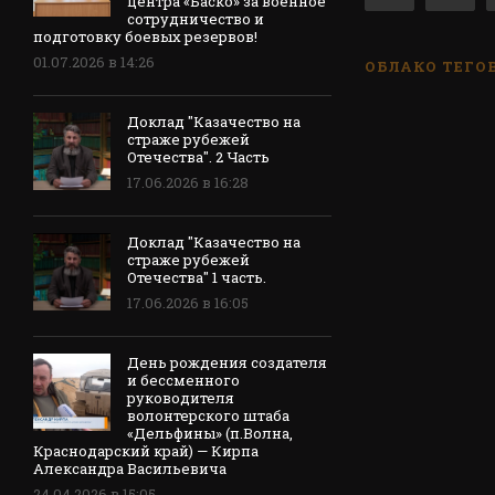
центра «Баско» за военное
сотрудничество и
подготовку боевых резервов!
01.07.2026 в 14:26
ОБЛАКО ТЕГО
Доклад "Казачество на
страже рубежей
Отечества". 2 Часть
17.06.2026 в 16:28
Доклад "Казачество на
страже рубежей
Отечества" 1 часть.
17.06.2026 в 16:05
День рождения создателя
и бессменного
руководителя
волонтерского штаба
«Дельфины» (п.Волна,
Краснодарский край) — Кирпа
Александра Васильевича
24.04.2026 в 15:05