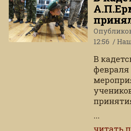
А.П.Е
приня
Опублико
12:56
Наш
В кадетс
февраля
меропри
учеников
приняти
...
читать 