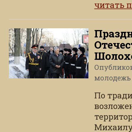
читать 
Празд
Отечес
Шолох
Опублико
молодежь
По тради
возложе
террито
Михаилу