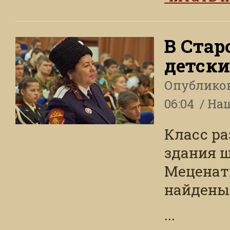
В Стар
детски
Опублико
06:04
На
Класс ра
здания ш
Меценат
найдены
...