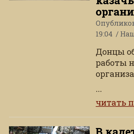
казач
орган
Опублико
19:04
Наш
Донцы о
работы н
организ
...
читать 
В каде