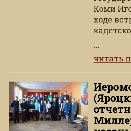
Коми Иго
ходе вст
кадетско
...
читать 
Иером
(Яроцк
отчетн
Миллер