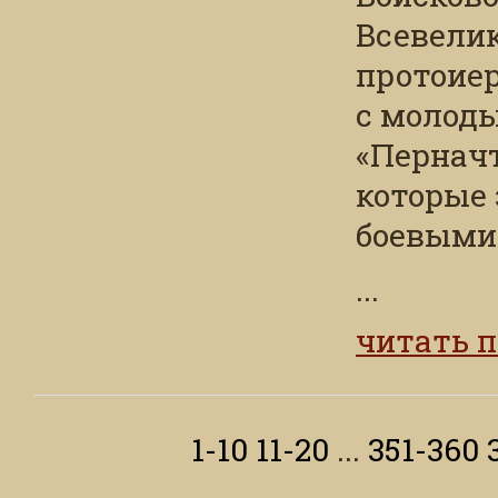
Всевелик
протоие
с молод
«Перначъ
которые
боевыми
...
читать 
1-10
11-20
...
351-360