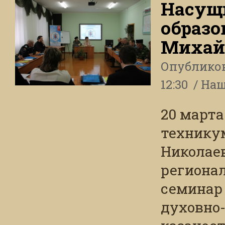
Насущ
образо
Михай
Опублико
12:30
Наш
20 март
техникум
Николае
региона
семинар 
духовно