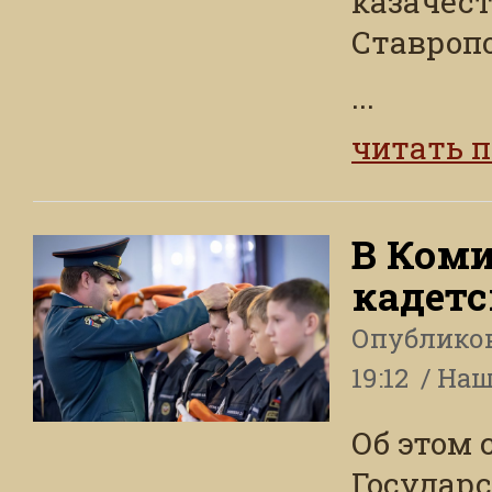
казачест
Ставропо
...
читать 
В Коми
кадетс
Опублико
19:12
Наш
Об этом
Государс