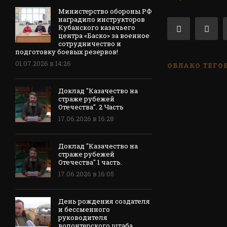
Министерство обороны РФ
наградило инструкторов
Кубанского казачьего
центра «Баско» за военное
сотрудничество и
подготовку боевых резервов!
01.07.2026 в 14:26
ОБЛАКО ТЕГО
Доклад "Казачество на
страже рубежей
Отечества". 2 Часть
17.06.2026 в 16:28
Доклад "Казачество на
страже рубежей
Отечества" 1 часть.
17.06.2026 в 16:05
День рождения создателя
и бессменного
руководителя
волонтерского штаба