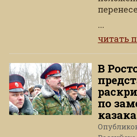
перенесе
...
читать 
В Рост
предст
раскр
по зам
казак
Опублико