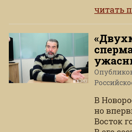
читать 
«Двух
сперма
ужасны
Опублико
Российско
В Новоро
но вперв
Восток г
В его со