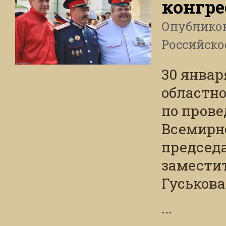
конгре
Опублико
Российско
30 январ
областно
по прове
Всемирно
председ
заместит
Гуськова
...