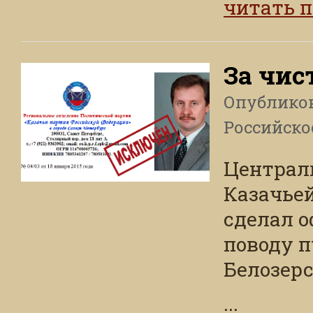
читать 
За чис
Опублико
Российско
Централ
Казачье
сделал о
поводу 
Белозер
...