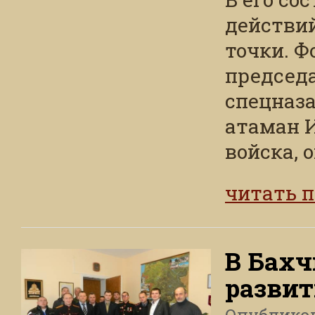
действи
точки. Ф
председа
спецназа
атаман И
войска, 
читать 
В Бахч
развит
Опублико