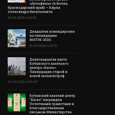
«Дельфины» (п.Волна,
Краснодарский край) — Кирпа
Александра Васильевича
24.04.2026 в 15:05
Двадцатая командировка
на ликвидацию
МАТЭК-2024.
16.04.2026 в 18:31
Девятнадцатая вахта
Кубанского казачьего
центра «Баско»:
Ликвидация старой и
новой экокатастроф.
07.04.2026 в 09:43
Кубанский казачий центр
"Баско" награжден
Почетными грамотами и
Благодарственным
письмом Министерства