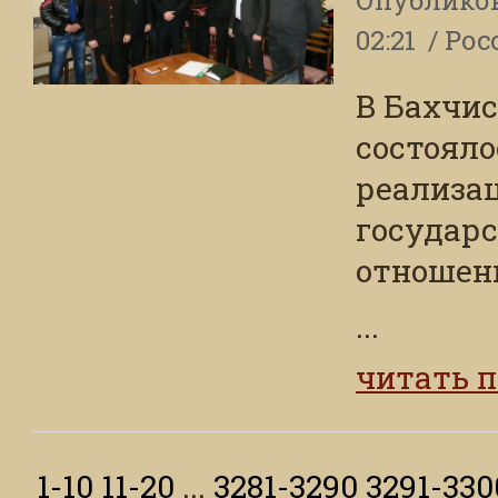
02:21
Рос
В Бахчи
состояло
реализац
государс
отношени
...
читать 
1-10
11-20
...
3281-3290
3291-330