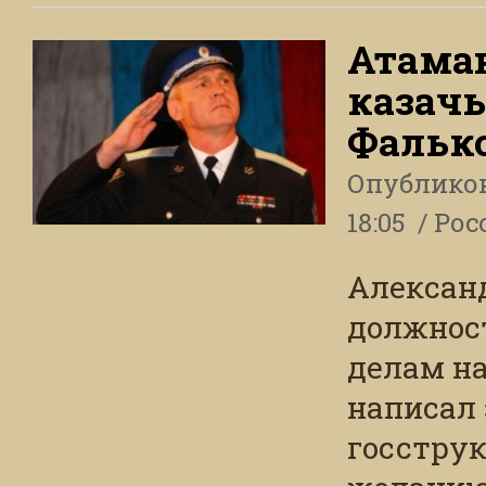
Атаман
казачь
Фалько
Опублико
18:05
Рос
Алексан
должнос
делам на
написал 
госстру