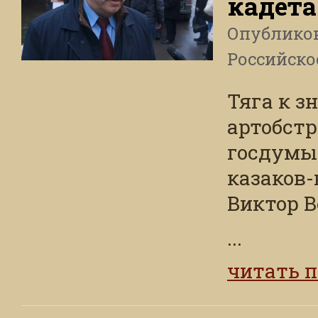
кадет
Опублико
Российско
Тяга к з
артобстр
госдумы
казаков-
Виктор В
...
читать 