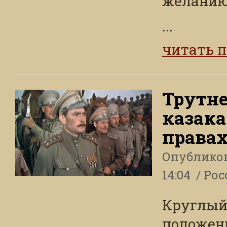
желанию
...
читать 
Трутн
казака
правах
Опублико
14:04
Рос
Круглый
положени