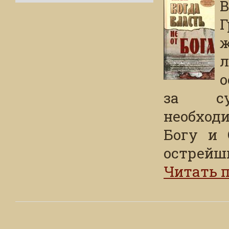
В
ж
л
о
за су
необход
Богу и 
острейши
Читать 