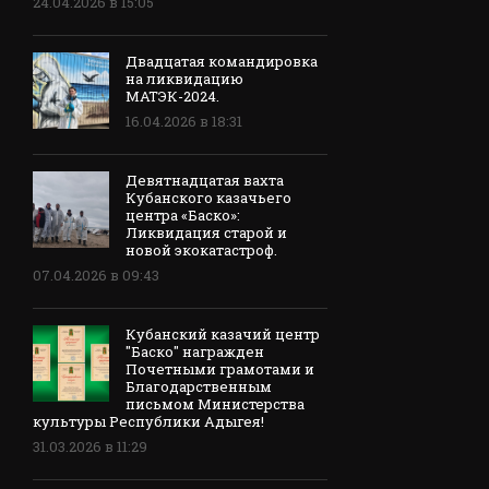
24.04.2026 в 15:05
Двадцатая командировка
на ликвидацию
МАТЭК-2024.
16.04.2026 в 18:31
Девятнадцатая вахта
Кубанского казачьего
центра «Баско»:
Ликвидация старой и
новой экокатастроф.
07.04.2026 в 09:43
Кубанский казачий центр
"Баско" награжден
Почетными грамотами и
Благодарственным
письмом Министерства
культуры Республики Адыгея!
31.03.2026 в 11:29