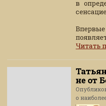
в опред
сенсацие
Впервы
появляет
Читать 
Татьян
не от 
Опублико
о наиболе