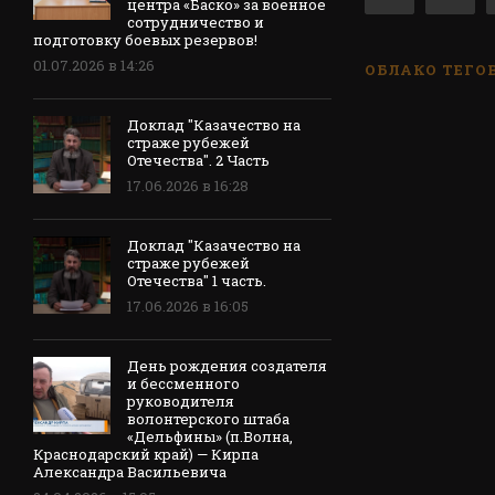
центра «Баско» за военное
сотрудничество и
подготовку боевых резервов!
01.07.2026 в 14:26
ОБЛАКО ТЕГО
Доклад "Казачество на
страже рубежей
Отечества". 2 Часть
17.06.2026 в 16:28
Доклад "Казачество на
страже рубежей
Отечества" 1 часть.
17.06.2026 в 16:05
День рождения создателя
и бессменного
руководителя
волонтерского штаба
«Дельфины» (п.Волна,
Краснодарский край) — Кирпа
Александра Васильевича