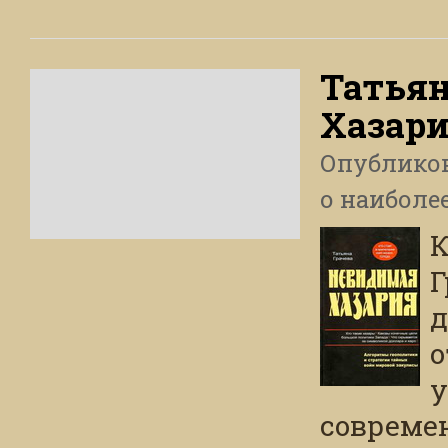
Татьян
Хазари
Опублико
о наиболе
Г
о
у
совреме