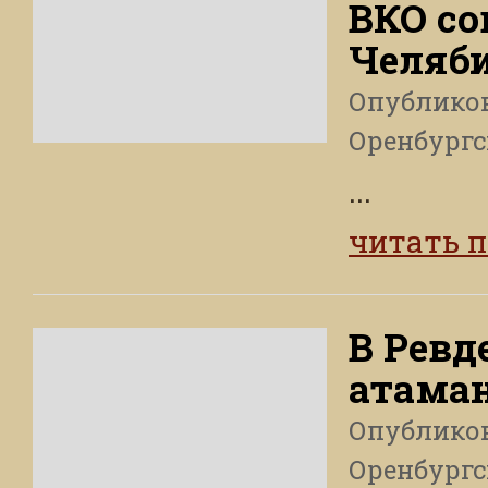
ВКО со
Челяб
Опублико
Оренбургс
...
читать 
В Ревд
атаман
Опублико
Оренбургс