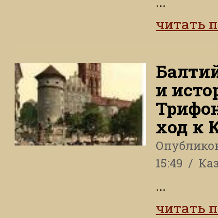
...
читать 
Балтий
и исто
Трифо
ход к 
Опублико
15:49
Ка
...
читать 