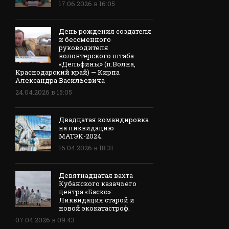
17.06.2026 в 16:05
День рождения создателя
и бессменного
руководителя
волонтерского штаба
«Дельфины» (п.Волна,
Краснодарский край) — Кирпа
Александра Васильевича
24.04.2026 в 15:05
Двадцатая командировка
на ликвидацию
МАТЭК-2024.
16.04.2026 в 18:31
Девятнадцатая вахта
Кубанского казачьего
центра «Баско»:
Ликвидация старой и
новой экокатастроф.
07.04.2026 в 09:43