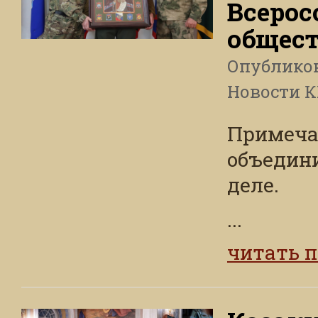
Всерос
общес
Опублико
Новости 
Примечат
объедини
деле.
...
читать 