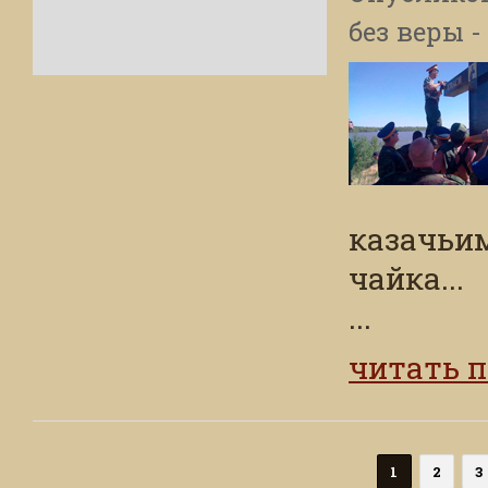
без веры -
казачьи
чайка...
...
читать 
1
2
3