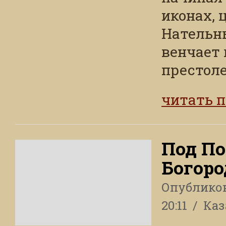
иконах, 
Нательны
венчает 
престоле
читать 
Под По
Богор
Опублико
20:11
Каз