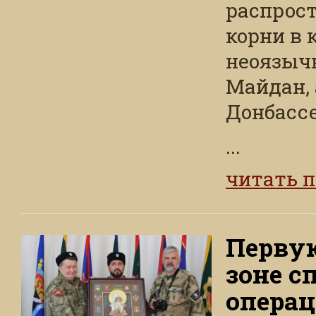
распрост
корни в 
неоязыч
Майдан, 
Донбассе
...
читать 
Первую
зоне с
операц