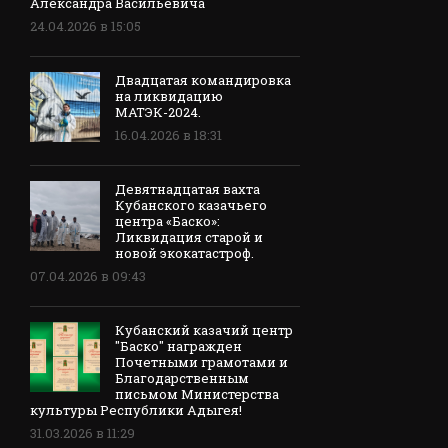
Александра Васильевича
24.04.2026 в 15:05
Двадцатая командировка
на ликвидацию
МАТЭК-2024.
16.04.2026 в 18:31
Девятнадцатая вахта
Кубанского казачьего
центра «Баско»:
Ликвидация старой и
новой экокатастроф.
07.04.2026 в 09:43
Кубанский казачий центр
"Баско" награжден
Почетными грамотами и
Благодарственным
письмом Министерства
культуры Республики Адыгея!
31.03.2026 в 11:29