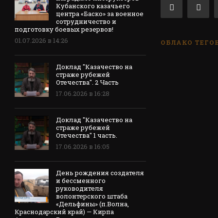
Кубанского казачьего
центра «Баско» за военное
сотрудничество и
подготовку боевых резервов!
01.07.2026 в 14:26
ОБЛАКО ТЕГО
Доклад "Казачество на
страже рубежей
Отечества". 2 Часть
17.06.2026 в 16:28
Доклад "Казачество на
страже рубежей
Отечества" 1 часть.
17.06.2026 в 16:05
День рождения создателя
и бессменного
руководителя
волонтерского штаба
«Дельфины» (п.Волна,
Краснодарский край) — Кирпа