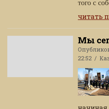
того с со
читать 
Мы сег
Опублико
22:52
Каз
начиная 