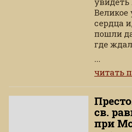
увидеть 
Великое 
сердца и
пошли да
где ждал
...
читать 
Прест
св. ра
при Мс