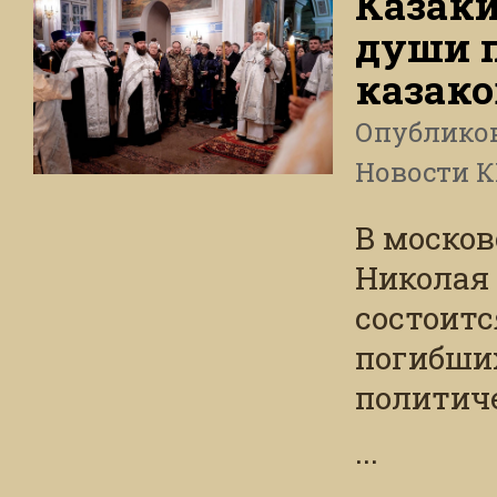
Казаки
души 
казако
Опублико
Новости 
В моско
Николая 
состоитс
погибших
политич
...