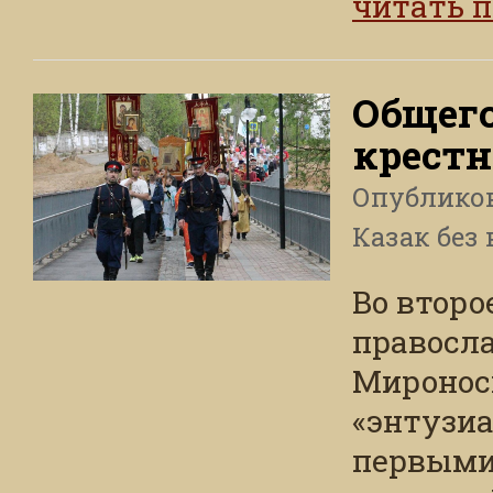
читать 
Общег
крестн
Опублико
Казак без 
Во второ
правосл
Миронос
«энтузиа
первыми