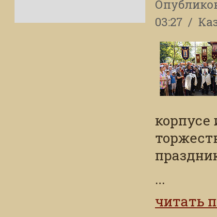
Опублико
03:27
Каз
корпусе 
торжест
праздни
...
читать 