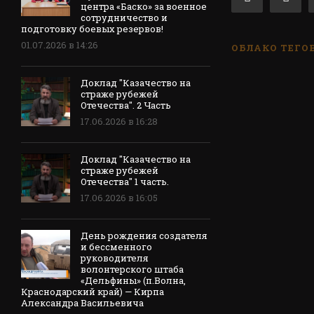
центра «Баско» за военное
сотрудничество и
подготовку боевых резервов!
01.07.2026 в 14:26
ОБЛАКО ТЕГО
Доклад "Казачество на
страже рубежей
Отечества". 2 Часть
17.06.2026 в 16:28
Доклад "Казачество на
страже рубежей
Отечества" 1 часть.
17.06.2026 в 16:05
День рождения создателя
и бессменного
руководителя
волонтерского штаба
«Дельфины» (п.Волна,
Краснодарский край) — Кирпа
Александра Васильевича