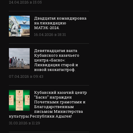
24.04.2026 в 15:05
Двадцатая командировка
на ликвидацию
МАТЭК-2024.
16.04.2026 в 18:31
Девятнадцатая вахта
Кубанского казачьего
центра «Баско»:
Ликвидация старой и
новой экокатастроф.
07.04.2026 в 09:43
Кубанский казачий центр
"Баско" награжден
Почетными грамотами и
Благодарственным
письмом Министерства
культуры Республики Адыгея!
31.03.2026 в 11:29