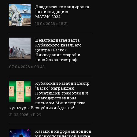
Двадцатая командировка
на ликвидацию
МАТЭК-2024.
16.04.2026 в 18:31
Девятнадцатая вахта
Кубанского казачьего
центра «Баско»:
Ликвидация старой и
новой экокатастроф.
07.04.2026 в 09:43
Кубанский казачий центр
"Баско" награжден
Почетными грамотами и
Благодарственным
письмом Министерства
культуры Республики Адыгея!
31.03.2026 в 11:29
Казаки в информационной
и психологической войне.