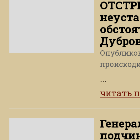
ОТСТР
неуст
обстоя
Дубров
Опублико
происход
...
читать 
Генера
подчи