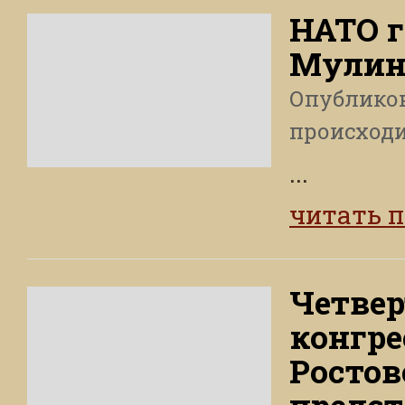
НАТО г
Мулин
Опублико
происход
...
читать 
Четве
конгре
Ростов