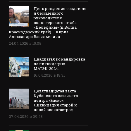
День рождения создателя
и бессменного
руководителя
волонтерского штаба
«Дельфины» (п.Волна,
Краснодарский край) — Кирпа
Александра Васильевича
24.04.2026 в 15:05
Двадцатая командировка
на ликвидацию
МАТЭК-2024.
16.04.2026 в 18:31
Девятнадцатая вахта
Кубанского казачьего
центра «Баско»:
Ликвидация старой и
новой экокатастроф.
07.04.2026 в 09:43