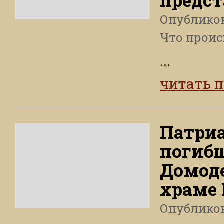
предст
Опублико
Что проис
...
читать 
Патриа
погибш
Домоде
храме
Опублико