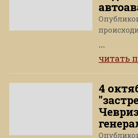
автоа
Опублико
происход
...
читать 
4 октя
"застр
Чевриз
генера
Опублико