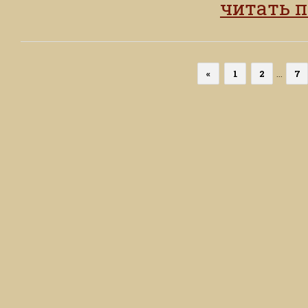
читать 
«
1
2
...
7