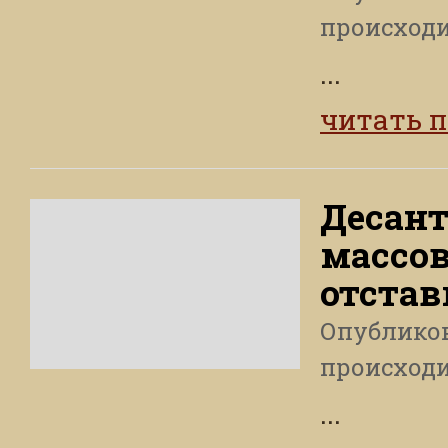
происход
...
читать 
Десан
массов
отстав
Опублико
происход
...