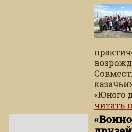
практич
возрожд
Совмест
казачьи
«Юного 
читать 
«Воино
друзей