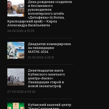
День рождения создателя
и бессменного
руководителя
волонтерского штаба
«Дельфины» (п.Волна,
Краснодарский край) — Кирпа
Александра Васильевича
24.04.2026 в 15:05
Двадцатая командировка
на ликвидацию
МАТЭК-2024.
16.04.2026 в 18:31
Девятнадцатая вахта
Кубанского казачьего
центра «Баско»:
Ликвидация старой и
новой экокатастроф.
07.04.2026 в 09:43
Кубанский казачий центр
"Баско" награжден