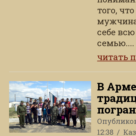
того, чт
мужчина,
себе всю
семью....
читать 
В Арме
тради
погра
Опублико
12:38
Ка