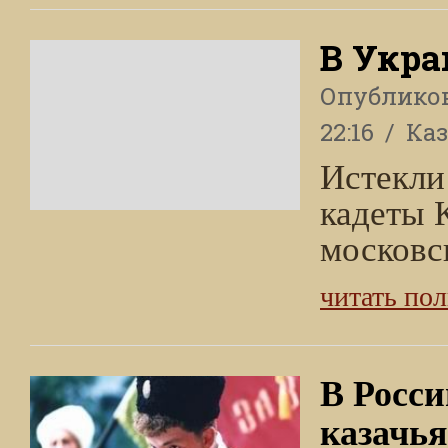
В Укра
Опублико
22:16
Ка
Истекли 
кадеты 
московск
читать по
В Росси
казачья