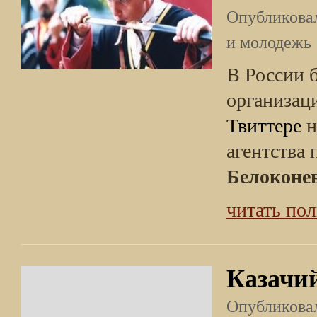
Опубликов
и молодежь
В России б
организац
Твиттере
н
агентства
Белоконе
читать по
Казачий
Опубликов