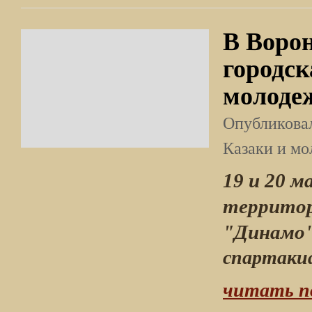
В Воро
городск
молоде
Опубликов
Казаки и м
19 и 20 м
территор
"Динамо
спартакиа
читать п