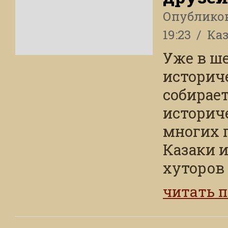
Опублико
19:23
Ка
Уже в ш
историч
собирае
историч
многих 
Казаки и
хуторов 
читать 