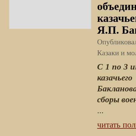
объедин
казачье
Я.П. Б
Опубликов
Казаки и м
С 1 по 3 
казачьег
Бакланова
сборы вое
...
читать по