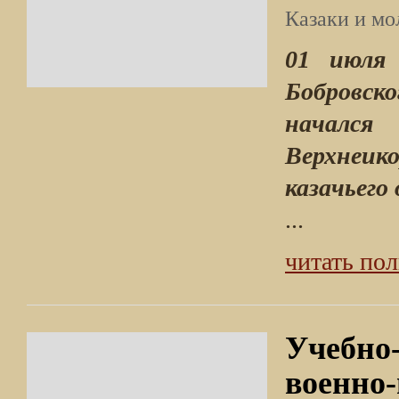
Казаки и м
01 июля 
Бобровск
начался
Верхнеик
казачьего
...
читать по
Учебно
военно