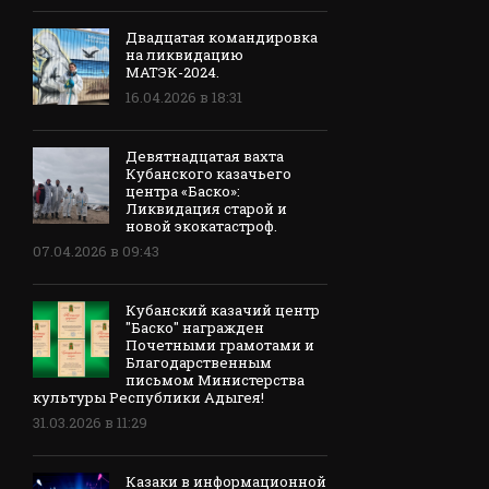
Двадцатая командировка
на ликвидацию
МАТЭК-2024.
16.04.2026 в 18:31
Девятнадцатая вахта
Кубанского казачьего
центра «Баско»:
Ликвидация старой и
новой экокатастроф.
07.04.2026 в 09:43
Кубанский казачий центр
"Баско" награжден
Почетными грамотами и
Благодарственным
письмом Министерства
культуры Республики Адыгея!
31.03.2026 в 11:29
Казаки в информационной