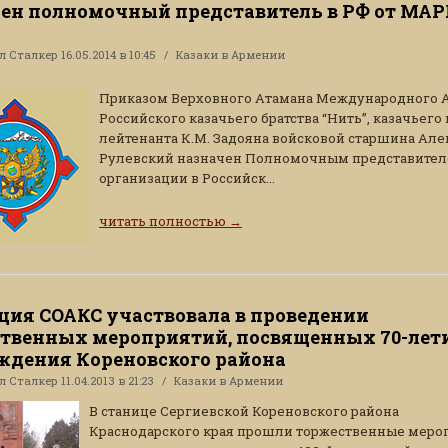
ен полномочный представитель в РФ от МА
ал
Сталкер
16.05.2014 в 10:45
Казаки в Армении
Приказом Верховного Атамана Международного 
Российского казачьего братства “Нить”, казачьего
лейтенанта К.М. Задояна войсковой старшина Але
Рулевский назначен Полномочным представите
организации в Российск...
читать полностью
→
ция СОАКС участвовала в проведении
твенных мероприятий, посвященных 70-лет
ждения Кореновского района
ал
Сталкер
11.04.2013 в 21:23
Казаки в Армении
В станице Сергиевской Кореновского района
Краснодарского края прошли торжественные меро