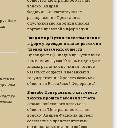
общества "Центральное казачье
войско" Андрей
Фадюхин.Соответствующее
распоряжение Президента
дружбы и
опубликовано на официальном
ицы
портале правовой информации.
Владимир Путин внес изменения
в форму одежды и знаки различия
членов казачьих обществ
Президент РФ Владимир Путин внес
изменения в указ "О форме одежды и
знаках различия по чинам членов
казачьих обществ, внесенных в
государственный реестр казачьих
динения
обществ в Российской Федерации".
зидентом
-
В штабе Центрального казачьего
участие
войска прошла рабочая встреча
згрома
Атаман войскового казачьего
общества "Центральное казачье
войско" Андрей Фадюхин провел
совещание с представителями
региональных отделов войска,