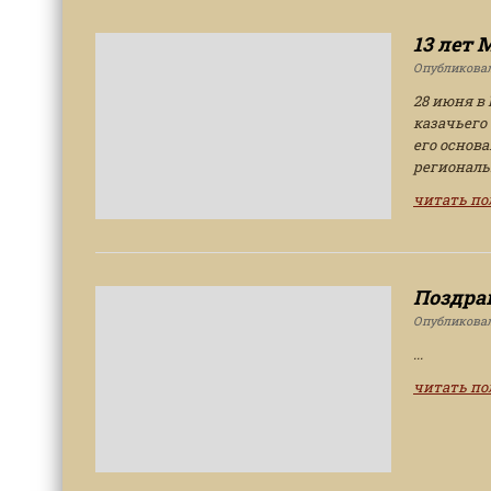
13 лет
Опубликова
28 июня в
казачьего
его основ
региональ
читать п
Поздра
Опубликова
...
читать п