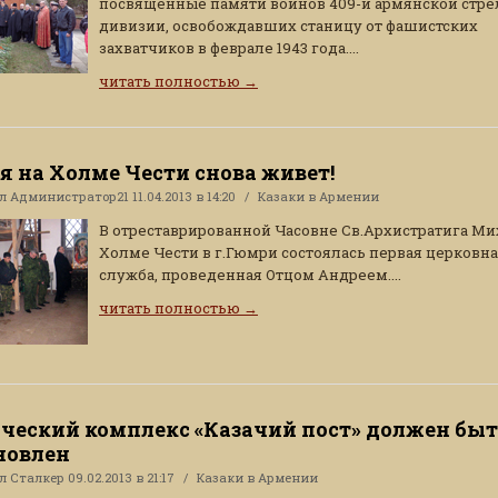
посвященные памяти воинов 409-й армянской стр
дивизии, освобождавших станицу от фашистских
захватчиков в феврале 1943 года....
читать полностью
→
я на Холме Чести снова живет!
ал
Администратор21
11.04.2013 в 14:20
Казаки в Армении
В отреставрированной Часовне Св.Архистратига Ми
Холме Чести в г.Гюмри состоялась первая церковн
служба, проведенная Отцом Андреем....
читать полностью
→
ческий комплекс «Казачий пост» должен бы
новлен
ал
Сталкер
09.02.2013 в 21:17
Казаки в Армении