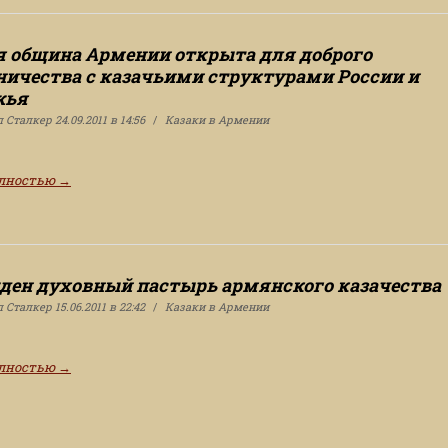
я община Армении открыта для доброго
ничества с казачьими структурами России и
жья
л
Сталкер
24.09.2011 в 14:56
Казаки в Армении
олностью
→
ден духовный пастырь армянского казачества
л
Сталкер
15.06.2011 в 22:42
Казаки в Армении
олностью
→