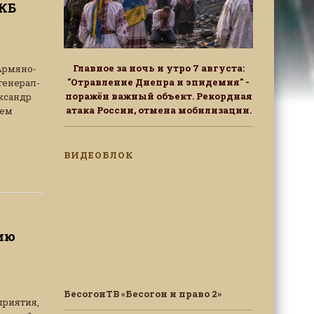
РКБ
Главное за ночь и утро 7 августа:
Армяно-
"Отравление Днепра и эпидемия" -
 генерал-
поражён важный объект. Рекордная
ксандр
атака России, отмена мобилизации.
лем
ВИДЕОБЛОК
ию
БесогонТВ «Бесогон и право 2»
приятия,