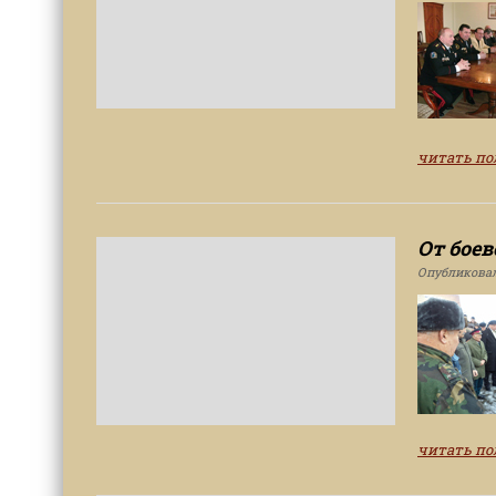
читать п
От боев
Опубликова
читать п