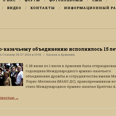
О НАС
ФОРУМ
ФОТОАЛЬБОМЫ
СМИ
ВИДЕО
КОНТАКТЫ
ИНФОРМАЦИОННЫЙ РА
-казачьему объединению исполнилось 15 ле
ал
Сталкер
05.07.2014 в 19:06
Казаки в Армении
С 28 июня по 1 июля в Армении была отпразднован
годовщина Международного армяно-казачьего
объединения дружбы и сотрудничества имени М
Лорис-Меликова (МАКО ДС), правопреемником ко
стало Международное Армяно-казачье Братство &..
олностью
→