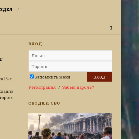
ЗДЕЛ
ВХОД
т
Запомнить меня
а 15-я
Регистрация
Забыл пароль?
ихаила
торого
СВОДКИ СВО
.