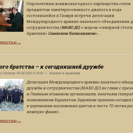
Перспективы взаимовыгодного партнерства стали
предметом заинтересованного диалога в ходе
состоявшейся в Гюмри встречи делегации
Международного армяно-казачьего объединения 
сотрудничества (
МАКО ДС
) с мэром «северной стол
Армении»
Самвелом Баласаняном
<...
олностью
→
ого братства – к сегодняшней дружбе
л
Сталкер
03.02.2013 в 15:16
Казаки в Армении
Делегация Международного армяно-казачьего объе
дружбы и сотрудничества (МАКО ДС) во главе с пре
и Главным атаманом организации, казачьим генерал
полковником Карапетом Задояном приняла сегодня 
в церемонии возложения цветов в честь 70-летия ра
немецко-фашис...
олностью
→