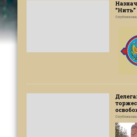
Назнач
“Нить”
Опубликов
Делега
торжес
освобо
Опубликов