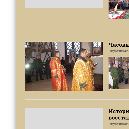
Часовн
Опубликов
Истори
восста
Опубликов