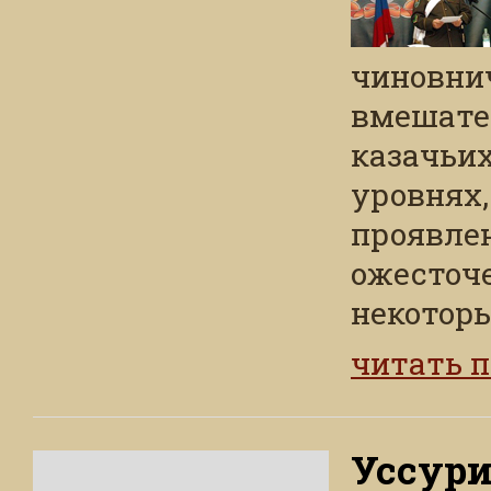
чиновнич
вмешате
казачьих
уровнях,
проявле
ожесточ
некоторы
читать 
Уссур