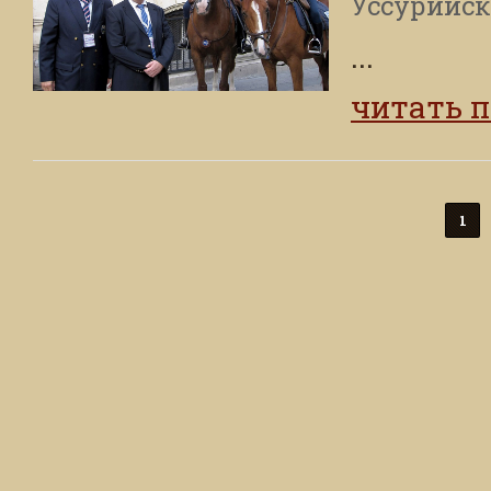
Уссурийск
...
читать 
1