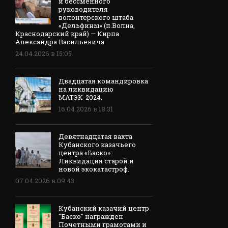
и бессменного
руководителя
волонтерского штаба
«Дельфины» (п.Волна,
Краснодарский край) — Кирпа
Александра Васильевича
24.04.2026 в 15:05
Двадцатая командировка
на ликвидацию
МАТЭК-2024.
16.04.2026 в 18:31
Девятнадцатая вахта
Кубанского казачьего
центра «Баско»:
Ликвидация старой и
новой экокатастроф.
07.04.2026 в 09:43
Кубанский казачий центр
"Баско" награжден
Почетными грамотами и