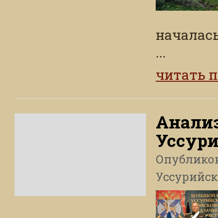
началась
...
читать 
Анализ
Уссур
Опублико
Уссурийск