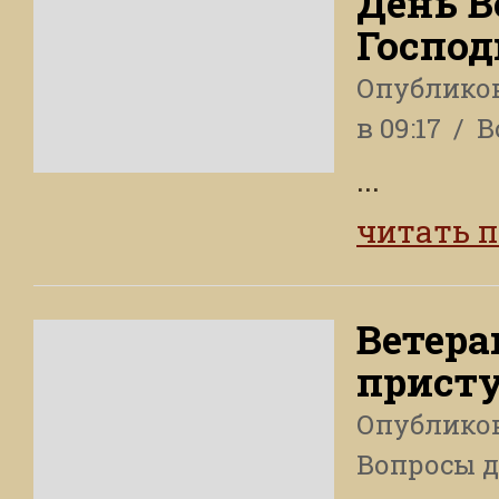
День В
Господ
Опублико
в 09:17
В
...
читать 
Ветера
прист
Опублико
Вопросы 