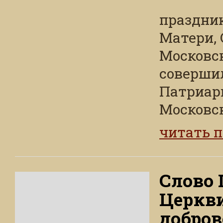
праздни
Матери,
Московск
соверши
Патриар
Московск
читать 
Слово 
Церкви
добров