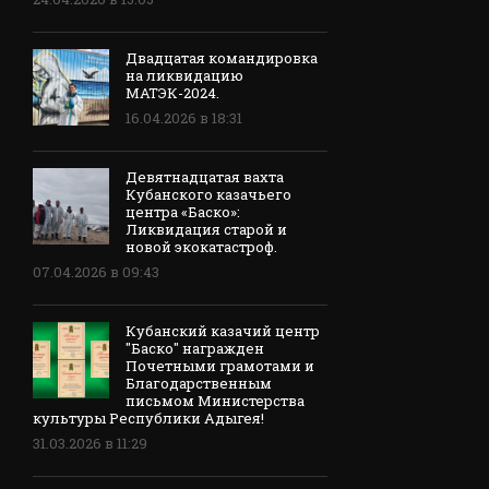
Двадцатая командировка
на ликвидацию
МАТЭК-2024.
16.04.2026 в 18:31
Девятнадцатая вахта
Кубанского казачьего
центра «Баско»:
Ликвидация старой и
новой экокатастроф.
07.04.2026 в 09:43
Кубанский казачий центр
"Баско" награжден
Почетными грамотами и
Благодарственным
письмом Министерства
культуры Республики Адыгея!
31.03.2026 в 11:29