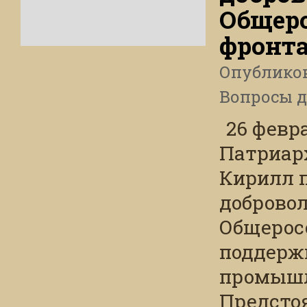
Общеро
фронт
Опублико
Вопросы 
26 февр
Патриарх
Кирилл п
доброво
Общеросс
поддержк
промышл
Предсто