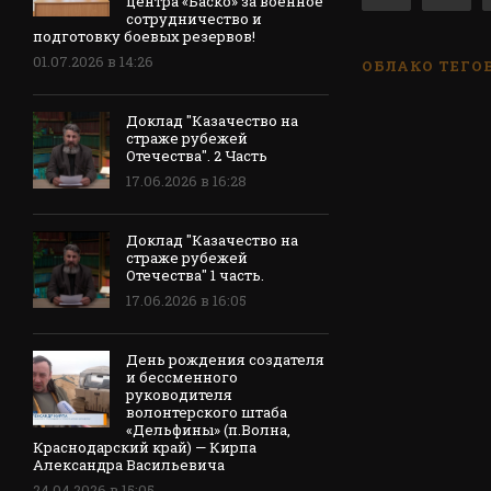
центра «Баско» за военное
сотрудничество и
подготовку боевых резервов!
01.07.2026 в 14:26
ОБЛАКО ТЕГО
Доклад "Казачество на
страже рубежей
Отечества". 2 Часть
17.06.2026 в 16:28
Доклад "Казачество на
страже рубежей
Отечества" 1 часть.
17.06.2026 в 16:05
День рождения создателя
и бессменного
руководителя
волонтерского штаба
«Дельфины» (п.Волна,
Краснодарский край) — Кирпа
Александра Васильевича
24.04.2026 в 15:05