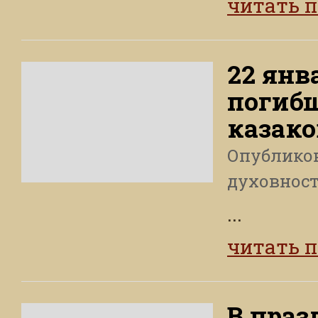
читать 
22 янв
погибш
казако
Опублико
духовнос
...
читать 
В праз