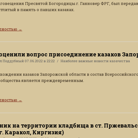
говещения Пресвятой Богородицы г. Ганновер ФРГ, был передан
отлитый в память о павших казаках.
олностью
→
 оценили вопрос присоединение казаков Зап
ал
Поддубный
07.06.2022 в 22:22
Наиболее важные новости казачества
вхождении казаков Запорожской области в состав Всероссийског
 общества является преждевременным.
олностью
→
ник на территории кладбища в ст. Пржеваль
г. Каракол, Киргизия)