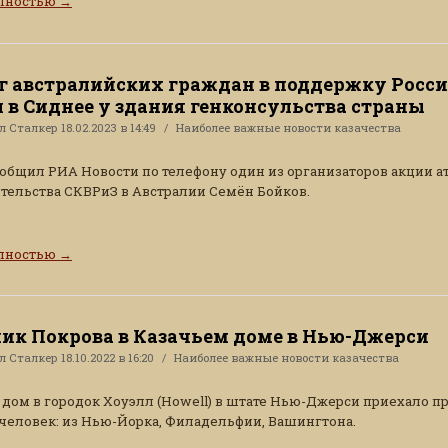
олностью
→
 австралийских граждан в поддержку Росс
 в Сиднее у здания генконсульства страны
ал
Сталкер
18.02.2023 в 14:49
Наиболее важные новости казачества
ообщил РИА Новости по телефону один из организаторов акции а
тельства СКВРиЗ в Австралии Семён Бойков.
олностью
→
ик Покрова в Казачьем доме в Нью-Джерси
ал
Сталкер
18.10.2022 в 16:20
Наиболее важные новости казачества
 дом в городок Хоуэлл (Howell) в штате Нью-Джерси приехало 
человек: из Нью-Йорка, Филадельфии, Вашингтона.