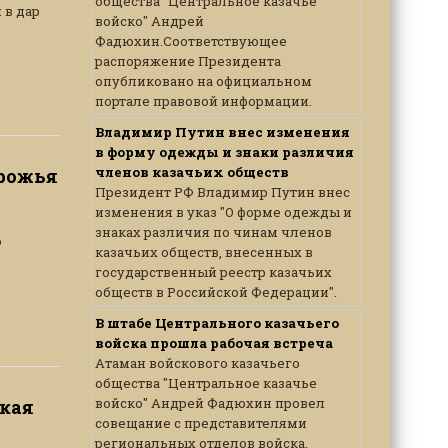
общества "Центральное казачье
 в дар
войско" Андрей
Фадюхин.Соответствующее
распоряжение Президента
опубликовано на официальном
портале правовой информации.
Владимир Путин внес изменения
в форму одежды и знаки различия
членов казачьих обществ
орожья
Президент РФ Владимир Путин внес
изменения в указ "О форме одежды и
знаках различия по чинам членов
о
казачьих обществ, внесенных в
государственный реестр казачьих
обществ в Российской Федерации".
В штабе Центрального казачьего
войска прошла рабочая встреча
Атаман войскового казачьего
общества "Центральное казачье
войско" Андрей Фадюхин провел
ская
совещание с представителями
региональных отделов войска,