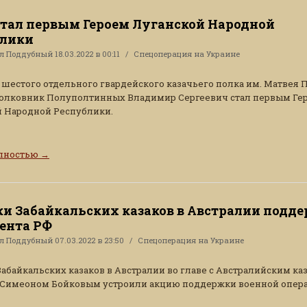
стал первым Героем Луганской Народной
блики
ал
Поддубный
18.03.2022 в 00:11
Спецоперация на Украине
шестого отдельного гвардейского казачьего полка им. Матвея 
полковник Полуполтинных Владимир Сергеевич стал первым Ге
 Народной Республики.
олностью
→
и Забайкальских казаков в Австралии подд
ента РФ
ал
Поддубный
07.03.2022 в 23:50
Спецоперация на Украине
абайкальских казаков в Австралии во главе с Австралийским ка
 Симеоном Бойковым устроили акцию поддержки военной опера