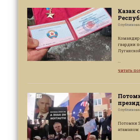
Казак 
Респу
Опубликов
Командир 
гвардии 
Луганской
...
читать п
Потомк
презид
Опубликов
Потомки З
атаманом
...