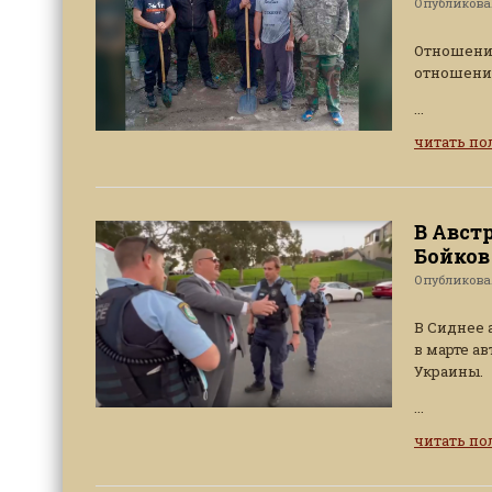
Опубликов
Отношение
отношения
...
читать п
В Авст
Бойков
Опубликов
В Сиднее 
в марте а
Украины.
...
читать п