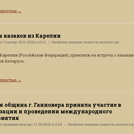
олностью
→
а казаков из Карелии
ал
Сталкер
18.10.2022 в 10:12
Наиболее важные новости казачества
 Карелии (Российская Федерация), приехали на встречу с казака
и Беларусь.
олностью
→
я община г. Ганновера приняла участие в
зации и проведении международного
риятия
ал
Администратор1
17.08.2022 в 11:04
Наиболее важные новости казачеств