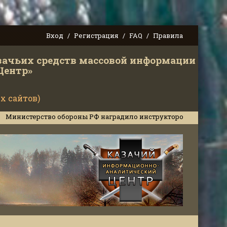
Вход
Регистрация
FAQ
Правила
зачьих средств массовой информации
Центр»
х сайтов)
тво обороны РФ наградило инструкторов Кубанского казачьего ц