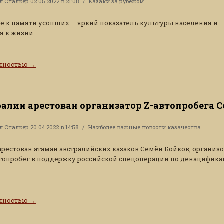
ал
Сталкер
02.05.2022 в 21:08
Казаки за рубежом
 к памяти усопших — яркий показатель культуры населения и
 к жизни.
олностью
→
ралии арестован организатор Z-автопробега 
ал
Сталкер
20.04.2022 в 14:58
Наиболее важные новости казачества
арестован атаман австралийских казаков Семён Бойков, органи
втопробег в поддержку российской спецоперации по денацифик
олностью
→