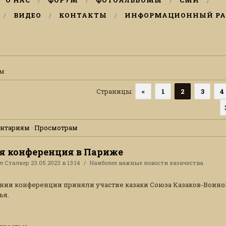
О НАС
ФОРУМ
ФОТОАЛЬБОМЫ
СМИ
ВИДЕО
КОНТАКТЫ
ИНФОРМАЦИОННЫЙ РА
ом
Страницы
:
«
1
2
3
4
нтариям
·
Просмотрам
я конференция в Париже
ал
Сталкер
23.05.2023 в 13:14
Наиболее важные новости казачества
нии конференции приняли участие казаки Союза Казаков-Воино
ья.