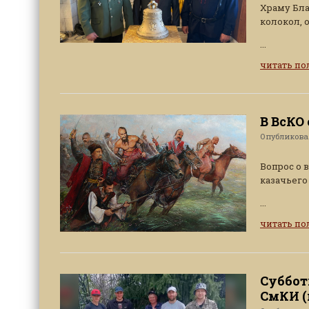
Храму Бла
колокол, 
...
читать п
В ВсКО
Опубликов
Вопрос о 
казачьего
...
читать п
Суббот
СмКИ (