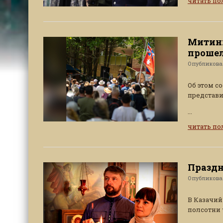
читать п
Митинг
прошел
Опубликов
Об этом с
представи
...
читать п
Праздн
Опубликов
В Казачий
полсотни 