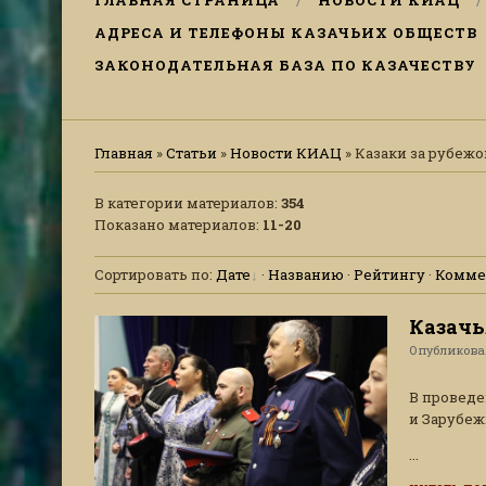
ГЛАВНАЯ СТРАНИЦА
НОВОСТИ КИАЦ
АДРЕСА И ТЕЛЕФОНЫ КАЗАЧЬИХ ОБЩЕСТВ
ЗАКОНОДАТЕЛЬНАЯ БАЗА ПО КАЗАЧЕСТВУ
Главная
»
Статьи
»
Новости КИАЦ
» Казаки за рубеж
В категории материалов
:
354
Показано материалов
:
11-20
Сортировать по
:
Дате
·
Названию
·
Рейтингу
·
Комме
Казачь
Опубликов
В проведе
и Зарубеж
...