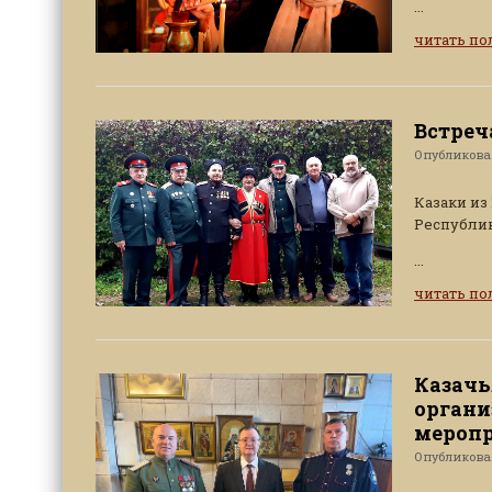
...
читать п
Встреч
Опубликов
Казаки из
Республик
...
читать п
Казачь
органи
мероп
Опубликов