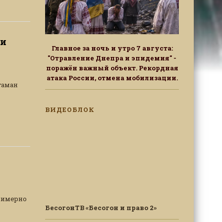
ии
Главное за ночь и утро 7 августа:
"Отравление Днепра и эпидемия" -
поражён важный объект. Рекордная
атака России, отмена мобилизации.
таман
ВИДЕОБЛОК
примерно
БесогонТВ «Бесогон и право 2»