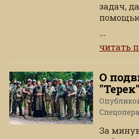
задач, д
помощью
...
читать 
О подв
"Терек
Опублико
Спецопера
За минув