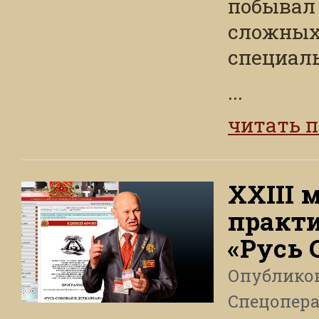
побывал
сложных
специаль
...
читать 
XXIII 
практ
«Русь 
Опублико
Спецопера