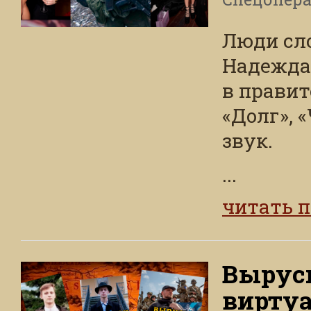
Люди сл
Надежда!
в правит
«Долг», «
звук.
...
читать 
Вырус
вирту