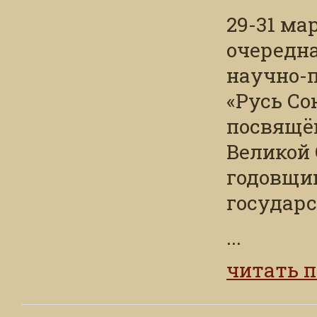
29-31 ма
очередн
научно-
«Русь Со
посвящё
Великой 
годовщин
государс
...
читать 