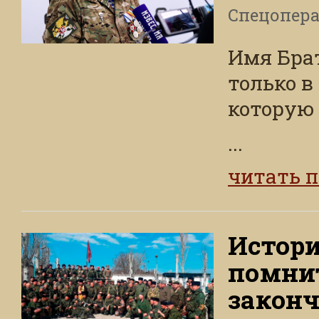
Спецопера
Имя Брa
только в
которую 
...
читать 
Истори
помнит
законч