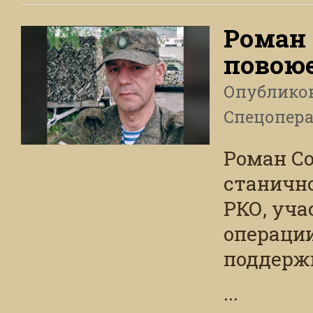
Роман 
повоюе
Опублико
Спецопера
Роман Со
станично
РКО, уча
операции
поддержи
...