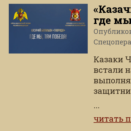
«Казач
где мы
Опублико
Спецопера
Казаки Ч
встали н
выполня
защитни
...
читать 