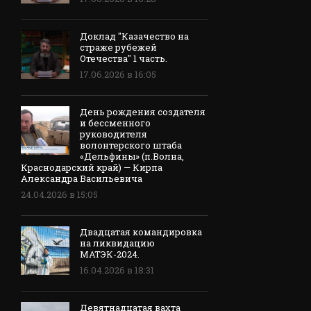
Доклад "Казачество на
страже рубежей
Отечества" 1 часть.
17.06.2026 в 16:05
День рождения создателя
и бессменного
руководителя
волонтерского штаба
«Дельфины» (п.Волна,
Краснодарский край) — Кирпа
Александра Васильевича
24.04.2026 в 15:05
Двадцатая командировка
на ликвидацию
МАТЭК-2024.
16.04.2026 в 18:31
Девятнадцатая вахта