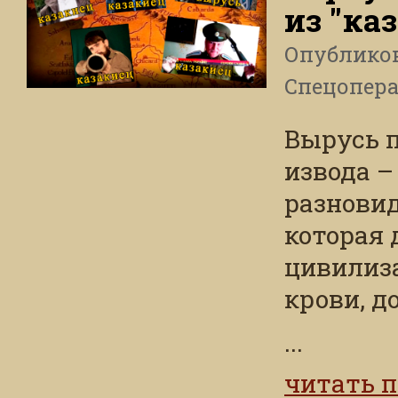
из "ка
Опублико
Спецопера
Вырусь п
извода –
разновид
которая 
цивилиз
крови, д
...
читать 