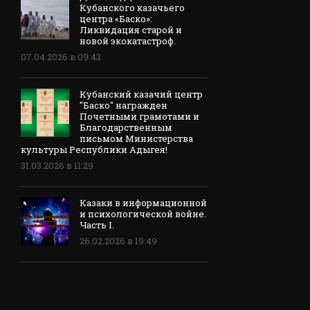
Кубанского казачьего
центра «Баско»:
Ликвидация старой и
новой экокатастроф.
07.04.2026 в 09:43
Кубанский казачий центр
"Баско" награжден
Почетными грамотами и
Благодарственным
письмом Министерства
культуры Республики Адыгея!
31.03.2026 в 11:29
Казаки в информационной
и психологической войне.
Часть I.
26.02.2026 в 19:49