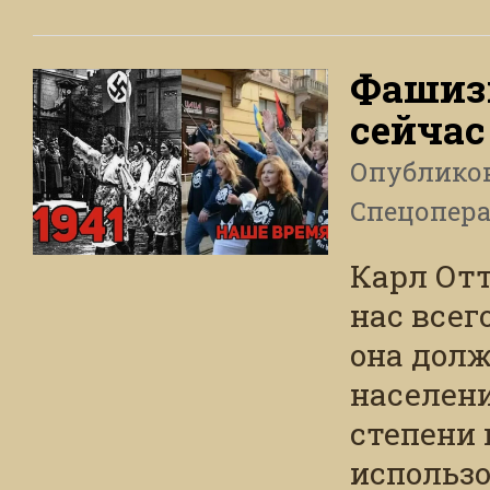
Фашизм
сейчас
Опублико
Спецопера
Карл Отт
нас всег
она долж
населени
степени 
использ