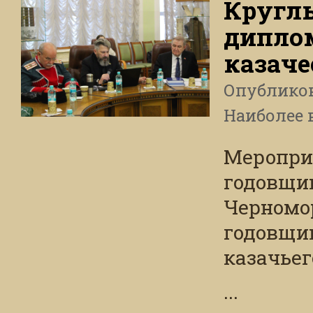
Круглы
диплом
казаче
Опублико
Наиболее 
Мероприя
годовщи
Черномор
годовщи
казачьег
...