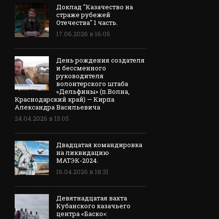
Доклад "Казачество на
страже рубежей
Отечества" 1 часть.
17.06.2026 в 16:05
День рождения создателя
и бессменного
руководителя
волонтерского штаба
«Дельфины» (п.Волна,
Краснодарский край) — Кирпа
Александра Васильевича
24.04.2026 в 15:05
Двадцатая командировка
на ликвидацию
МАТЭК-2024.
16.04.2026 в 18:31
Девятнадцатая вахта
Кубанского казачьего
центра «Баско»: