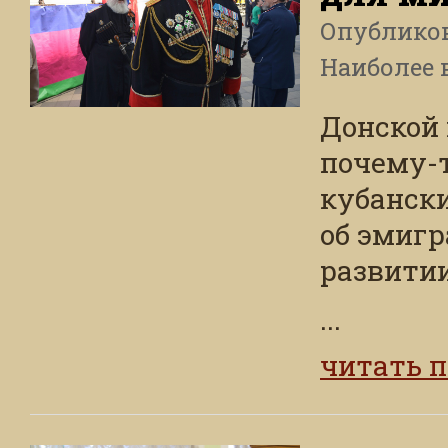
Опублико
Наиболее 
Донской 
почему-
кубански
об эмигр
развитии
...
читать 