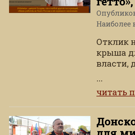
гетто»
Опублико
Наиболее 
Отклик 
крыша д
власти, 
...
читать 
Донско
для ми