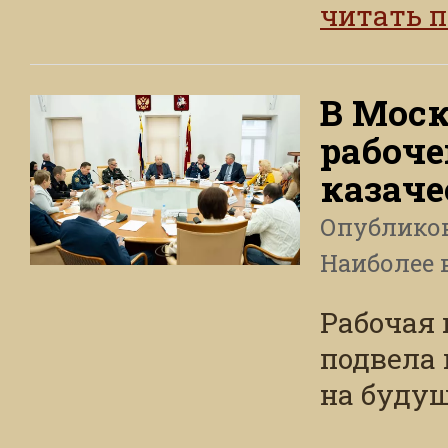
читать 
В Моск
рабоче
казаче
Опублико
Наиболее 
Рабочая 
подвела 
на будущ
...