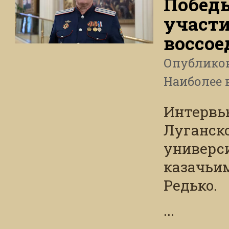
Побед
участи
воссо
Опублико
Наиболее 
Интервь
Луганско
универс
казачьи
Редько.
...