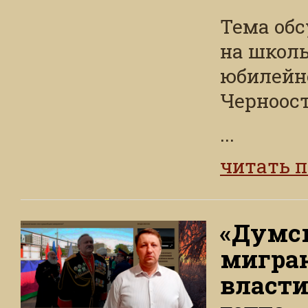
Тема обс
на школь
юбилейн
Черноост
...
читать 
«Думс
мигран
власти