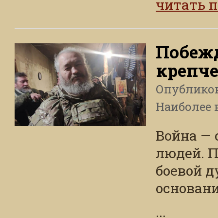
читать 
Побежд
крепче
Опублико
Наиболее 
Война —
людей. П
боевой д
основан
...