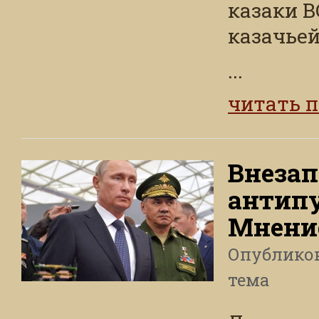
казаки 
казачьей
...
читать 
Внеза
антипу
Мнени
Опублико
тема