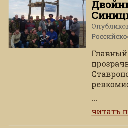
Двойн
Синиц
Опублико
Российско
Главный
прозрачн
Ставропо
ревкоми
...
читать 