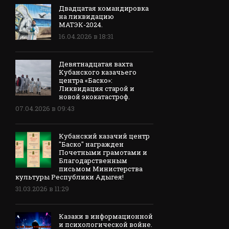
Двадцатая командировка
на ликвидацию
МАТЭК-2024.
16.04.2026 в 18:31
Девятнадцатая вахта
Кубанского казачьего
центра «Баско»:
Ликвидация старой и
новой экокатастроф.
07.04.2026 в 09:43
Кубанский казачий центр
"Баско" награжден
Почетными грамотами и
Благодарственным
письмом Министерства
культуры Республики Адыгея!
31.03.2026 в 11:29
Казаки в информационной
и психологической войне.