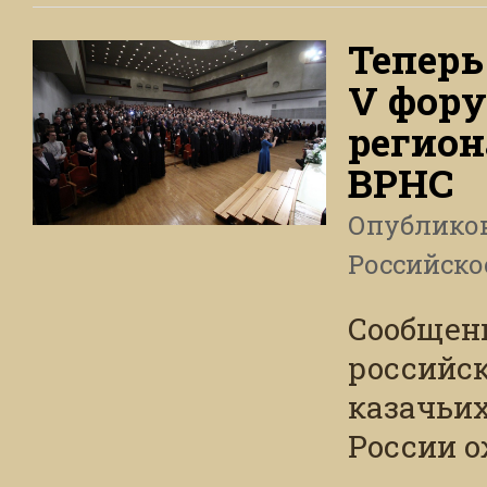
Теперь
V фору
регион
ВРНС
Опублико
Российско
Сообщени
российс
казачьих
России 