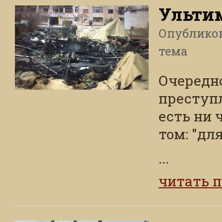
Ульти
Опублико
тема
Очередно
преступ
есть ни 
том: "для
...
читать 