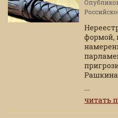
Опублико
Российско
Нереест
формой, 
намерен
парламе
пригроз
Рашкина
...
читать 