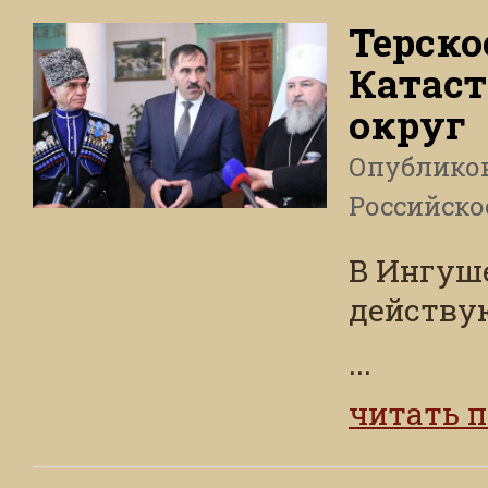
Терско
Катаст
округ
Опублико
Российско
В Ингуше
действу
...
читать 