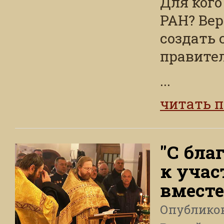
Для кого
РАН? Вер
создать 
правител
...
читать 
"С бла
к уча
вместе
Опублико