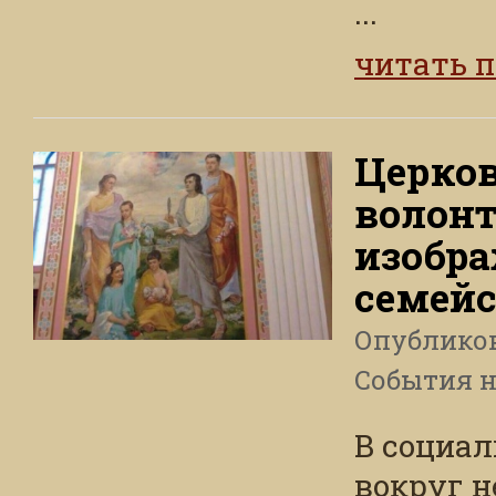
...
читать 
Церков
волонт
изобра
семей
Опублико
События н
В социа
вокруг 