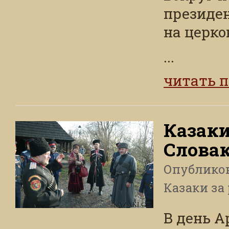
президе
на церко
...
читать 
Казаки
Слова
Опублико
Казаки за
В день А