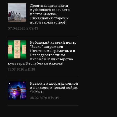
Девятнадцатая вахта
Кубанского казачьего
центра «Баско»:
Ликвидация старой и
новой экокатастроф.
07.04.2026 в 09:43
Кубанский казачий центр
"Баско" награжден
Почетными грамотами и
Благодарственным
письмом Министерства
культуры Республики Адыгея!
31.03.2026 в 11:29
Казаки в информационной
и психологической войне.
Часть I.
26.02.2026 в 19:49