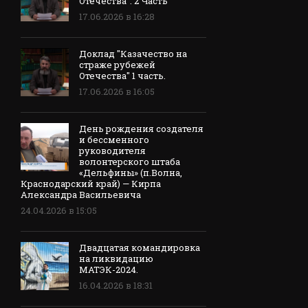
Отечества". 2 Часть
17.06.2026 в 16:28
Доклад "Казачество на
страже рубежей
Отечества" 1 часть.
17.06.2026 в 16:05
День рождения создателя
и бессменного
руководителя
волонтерского штаба
«Дельфины» (п.Волна,
Краснодарский край) — Кирпа
Александра Васильевича
24.04.2026 в 15:05
Двадцатая командировка
на ликвидацию
МАТЭК-2024.
16.04.2026 в 18:31