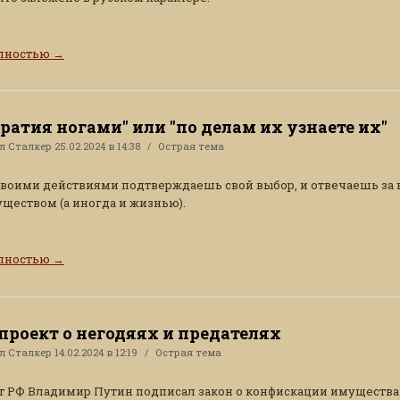
олностью
→
ратия ногами" или "по делам их узнаете их"
ал
Сталкер
25.02.2024 в 14:38
Острая тема
своими действиями подтверждаешь свой выбор, и отвечаешь за 
ществом (а иногда и жизнью).
олностью
→
проект о негодяях и предателях
ал
Сталкер
14.02.2024 в 12:19
Острая тема
 РФ Владимир Путин подписал закон о конфискации имущества