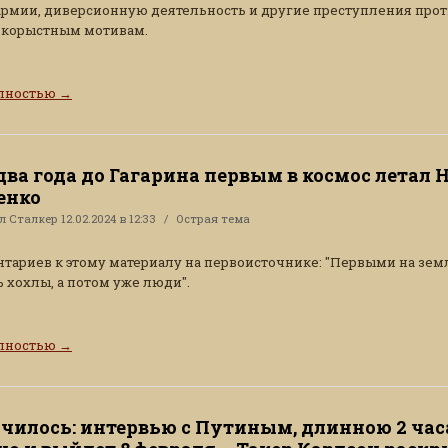
армии, диверсионную деятельность и другие преступления про
 корыстным мотивам.
олностью
→
 два года до Гагарина первым в космос летал 
енко
ал
Сталкер
12.02.2024 в 12:33
Острая тема
тариев к этому материалу на первоисточнике: "Первыми на зем
 хохлы, а потом уже люди".
олностью
→
училось: интервью с Путиным, длинною 2 час