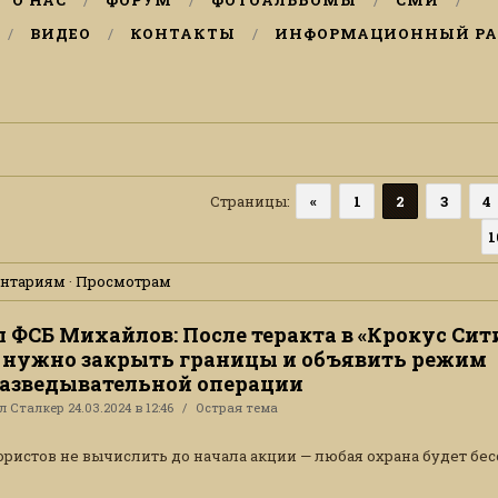
О НАС
ФОРУМ
ФОТОАЛЬБОМЫ
СМИ
ВИДЕО
КОНТАКТЫ
ИНФОРМАЦИОННЫЙ РА
Страницы
:
«
1
2
3
4
1
нтариям
·
Просмотрам
л ФСБ Михайлов: После теракта в «Крокус Сит
 нужно закрыть границы и объявить режим
азведывательной операции
ал
Сталкер
24.03.2024 в 12:46
Острая тема
ористов не вычислить до начала акции — любая охрана будет бес