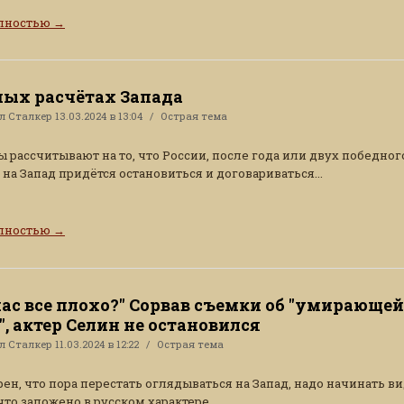
олностью
→
ных расчётах Запада
ал
Сталкер
13.03.2024 в 13:04
Острая тема
 рассчитывают на то, что России, после года или двух победног
на Запад придётся остановиться и договариваться...
олностью
→
 нас все плохо?" Сорвав съемки об "умирающей
", актер Селин не остановился
ал
Сталкер
11.03.2024 в 12:22
Острая тема
рен, что пора перестать оглядываться на Запад, надо начинать ви
что заложено в русском характере.