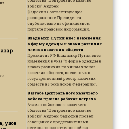
общества "Центральное казачье
тив
войско" Андрей
Фадюхин.Соответствующее
распоряжение Президента
опубликовано на официальном
портале правовой информации.
Владимир Путин внес изменения
в форму одежды и знаки различия
Назар
членов казачьих обществ
Президент РФ Владимир Путин внес
изменения в указ "О форме одежды и
знаках различия по чинам членов
казачьих обществ, внесенных в
ле
государственный реестр казачьих
обществ в Российской Федерации".
В штабе Центрального казачьего
войска прошла рабочая встреча
Атаман войскового казачьего
общества "Центральное казачье
войско" Андрей Фадюхин провел
совещание с представителями
а, уже
региональных отделов войска,