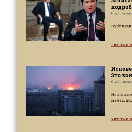
записа
подроб
Опубликов
Публикаци
...
читать п
Испове
Это ко
Опубликов
На этой н
мечты наш
...
читать п