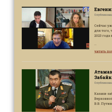
Евгени
Опубликов
Сейчас уж
для того,
2023 года 
...
читать п
Атаман
Забайк
Опубликов
Казаки-з
Верховно
В.В. Путин
...