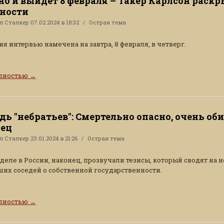
но и выйдет 8 февраля – Такер Карлсон раск
ности
ал
Сталкер
07.02.2024 в 18:32
Острая тема
я интервью намечена на завтра, 8 февраля, в четверг.
олностью
→
дь "небратьев": Смертельно опасно, очень оби
нец
ал
Сталкер
23.01.2024 в 21:26
Острая тема
еделе в России, наконец, прозвучали тезисы, который сводят на н
их соседей о собственной государственности.
олностью
→