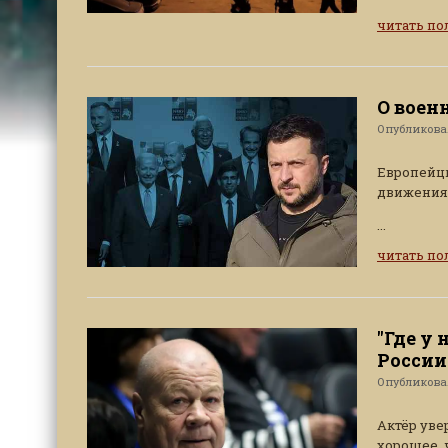
читать п
О воен
Опубликов
Европейцы
движения 
...
читать п
"Где у
России
Опубликов
Актёр уве
хорошее, 