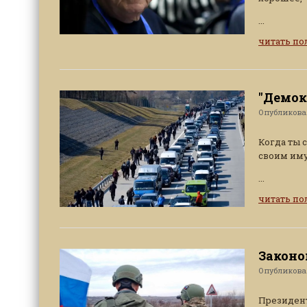
...
читать п
"Демок
Опубликов
Когда ты 
своим иму
...
читать п
Законо
Опубликов
Президент