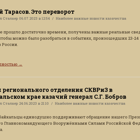
й Тарасов. Это переворот
ал
Сталкер
06.07.2023 в 12:54
Наиболее важные новости казачества
е прошло достаточно времени, получены важные реальные све
 чтобы можно было разобраться в событиях, произошедших 23-24
в России.
олностью
→
 регионального отделения СКВРиЗ в
альском крае казачий генерал С.Г. Бобров
ал
Сталкер
24.06.2023 в 21:10
Наиболее важные новости казачества
абайкальцы единодушно поддерживают обращение нашего През
го Главнокомандующего Вооружёнными Силами Российской Фе
а.