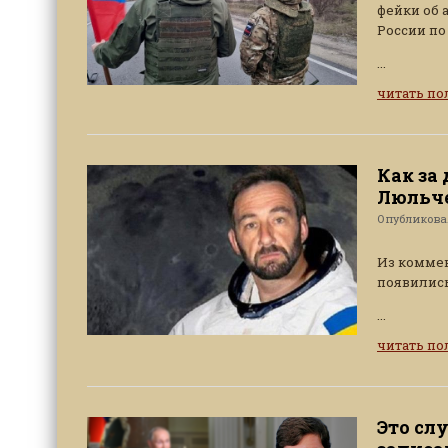
фейки об 
России по
...
читать п
Как за
Люльч
Опубликов
Из коммен
появились
...
читать п
Это сл