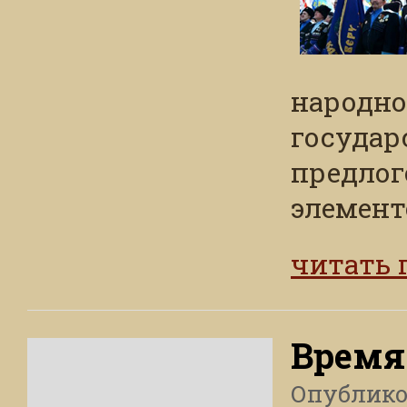
народно
государ
предлог
элементо
читать
Время
Опублик