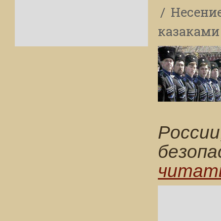
Несени
казаками
России
безоп
читат