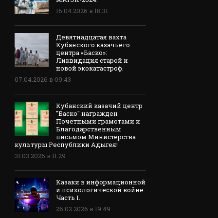
16.04.2026 в 18:31
Девятнадцатая вахта
Кубанского казачьего
центра «Баско»:
Ликвидация старой и
новой экокатастроф.
07.04.2026 в 09:43
Кубанский казачий центр
"Баско" награжден
Почетными грамотами и
Благодарственным
письмом Министерства
культуры Республики Адыгея!
31.03.2026 в 11:29
Казаки в информационной
и психологической войне.
Часть I.
26.02.2026 в 19:49