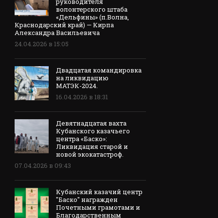
руководителя
волонтерского штаба
«Дельфины» (п.Волна,
Краснодарский край) — Кирпа
Александра Васильевича
24.04.2026 в 15:05
Двадцатая командировка
на ликвидацию
МАТЭК-2024.
16.04.2026 в 18:31
Девятнадцатая вахта
Кубанского казачьего
центра «Баско»:
Ликвидация старой и
новой экокатастроф.
07.04.2026 в 09:43
Кубанский казачий центр
"Баско" награжден
Почетными грамотами и
Благодарственным