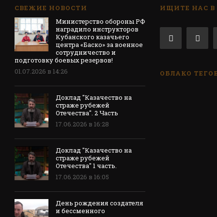
СВЕЖИЕ НОВОСТИ
ИЩИТЕ НАС В
Министерство обороны РФ
наградило инструкторов
Кубанского казачьего
центра «Баско» за военное
сотрудничество и
подготовку боевых резервов!
01.07.2026 в 14:26
ОБЛАКО ТЕГО
Доклад "Казачество на
страже рубежей
Отечества". 2 Часть
17.06.2026 в 16:28
Доклад "Казачество на
страже рубежей
Отечества" 1 часть.
17.06.2026 в 16:05
День рождения создателя
и бессменного