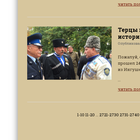
читать п
Терцы 
истори
Опубликов
Пожалуй, 
прошел 24
из Ингуше
...
читать п
1-10
11-20
...
2721-2730
2731-2740