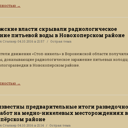
олностью
→
жские власти скрывали радиологическое
ние питьевой воды в Новохоперском районе
ал
Сталкер
04.10.2016 в 21:57
Острая тема
тели движения «Стоп-никель» в Воронежской области получил
ы, доказывающие радиологическое заражение питьевых колодц
ологоразведки в Новохоперском районе.
олностью
→
известны предварительные итоги разведочно
работ на медно-никелевых месторождениях в
пёрском районе
ал
Сталкер
04.10.2016 в 21:14
Острая тема