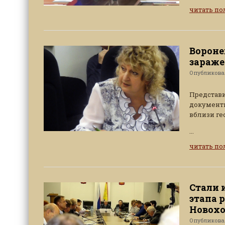
читать п
Вороне
зараже
Опубликов
Представи
документ
вблизи ге
...
читать п
Стали 
этапа 
Новохо
Опубликов