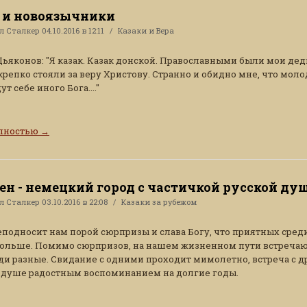
 и новоязычники
ал
Сталкер
04.10.2016 в 12:11
Казаки и Вера
ьяконов: "Я казак. Казак донской. Православными были мои дед
крепко стояли за веру Христову. Странно и обидно мне, что мол
ут себе иного Бога...."
олностью
→
ен - немецкий город с частичкой русской ду
ал
Сталкер
03.10.2016 в 22:08
Казаки за рубежом
подносит нам порой сюрпризы и слава Богу, что приятных сред
ольше. Помимо сюрпризов, на нашем жизненном пути встречаю
и разные. Свидание с одними проходит мимолетно, встреча с 
в душе радостным воспоминанием на долгие годы.