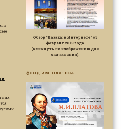
ы и
одые
Обзор "Казаки в Интернете" от
февраля 2013 года
(кликнуть по изображению для
скачивания).
ФОНД ИМ. ПЛАТОВА
ши
и них
тся
другими