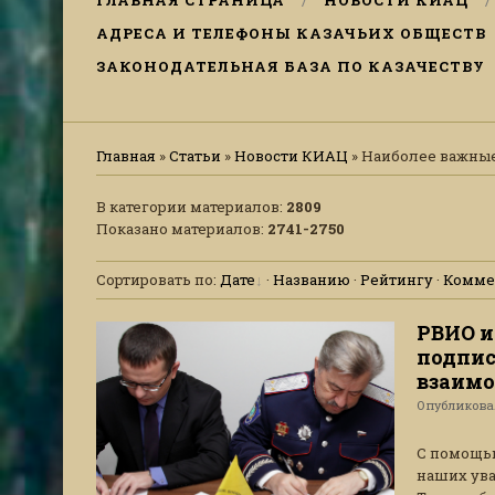
ГЛАВНАЯ СТРАНИЦА
НОВОСТИ КИАЦ
АДРЕСА И ТЕЛЕФОНЫ КАЗАЧЬИХ ОБЩЕСТВ
ЗАКОНОДАТЕЛЬНАЯ БАЗА ПО КАЗАЧЕСТВУ
Главная
»
Статьи
»
Новости КИАЦ
» Наиболее важные
В категории материалов
:
2809
Показано материалов
:
2741-2750
Сортировать по
:
Дате
·
Названию
·
Рейтингу
·
Комме
РВИО и
подпис
взаимо
Опубликов
С помощью
наших ува