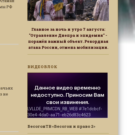
 Атаман
умы РФ
Главное за ночь и утро 7 августа:
"Отравление Днепра и эпидемия" -
поражён важный объект. Рекордная
атака России, отмена мобилизации.
ВИДЕОБЛОК
зачьих
з не
БесогонТВ «Бесогон и право 2»