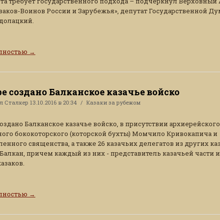
ота требует государственного подхода – подчеркнул Верховный
заков-Воинов России и Зарубежья», депутат Государственной Д
долацкий.
олностью
→
ре создано Балканское казачье войско
ал
Сталкер
13.10.2016 в 20:34
Казаки за рубежом
создано Балканское казачье войско, в присутствии архиерейского
ого бококоторского (которской бухты) Момчило Кривокапича и
енного священства, а также 26 казачьих делегатов из других ка
 Балкан, причем каждый из них - представитель казачьей части и
казаков.
олностью
→