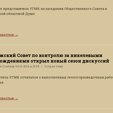
л представитель УГМК на заседании Общественного Совета в
ой областной Думе.
олностью
→
жский Совет по контролю за никелевыми
ождениями открыл новый сезон дискуссий
ал
Сталкер
04.10.2016 в 21:09
Острая тема
тель УГМК отчитался о выполненных геологоразведочных рабо
ье.
олностью
→