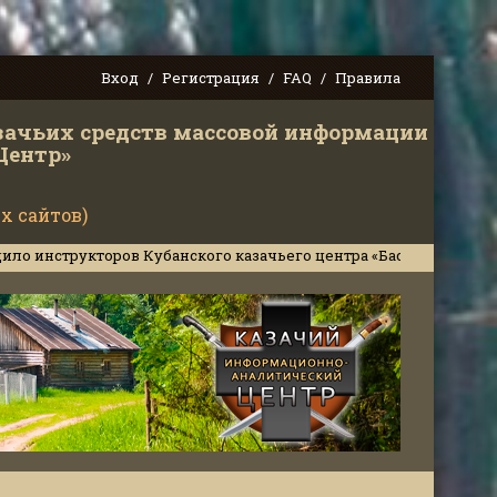
Вход
Регистрация
FAQ
Правила
зачьих средств массовой информации
Центр»
х сайтов)
торов Кубанского казачьего центра «Баско» за военное сотрудн