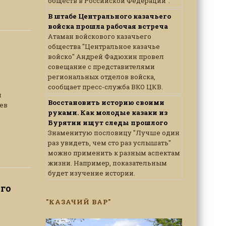
обществ в Российской Федерации".
В штабе Центрального казачьего
войска прошла рабочая встреча
Атаман войскового казачьего
общества "Центральное казачье
войско" Андрей Фадюхин провел
совещание с представителями
региональных отделов войска,
сообщает пресс-служба ВКО ЦКВ.
и
Восстановить историю своими
ев
руками. Как молодые казаки из
Бурятии ищут следы прошлого
Знаменитую пословицу "Лучше один
раз увидеть, чем сто раз услышать"
можно применить к разным аспектам
жизни. Например, показательным
будет изучение истории.
го
"КАЗАЧИЙ ВАР"