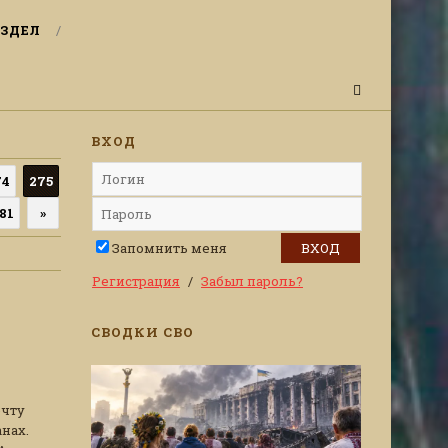
ЗДЕЛ
ВХОД
74
275
81
»
Запомнить меня
Регистрация
Забыл пароль?
СВОДКИ СВО
ечту
нах.