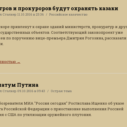
ров и прокуроров будут охранять казаки
ал
Сталкер
11.10.2016 в 23:36
Российское казачество
скоре привлекут к охране зданий министерств, прокуратур и дру
сударственных объектов. Соответствующий законопроект уже
ен по поручению вице-премьера Дмитрия Рогозина, рассказали 
и.
олностью
→
матум Путина
ал
Сталкер
09.10.2016 в 09:43
Острая тема
озревателя МИА "Россия сегодня" Ростислава Ищенко об указе
а Российской Федерации о приостановке выполнения Россией
я с США по утилизации оружейного плутония.