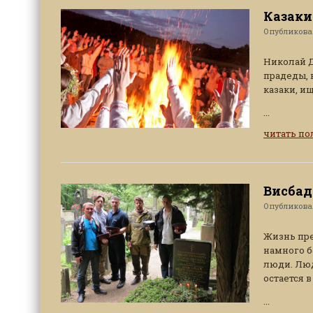
Казаки
Опубликов
Николай Д
прадеды, 
казаки, ищ
...
читать п
Висбад
Опубликов
Жизнь пре
намного б
люди. Люд
остается 
...