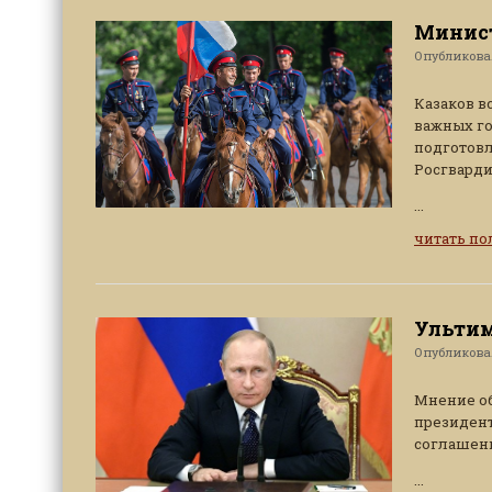
Минист
Опубликов
Казаков в
важных го
подготовл
Росгварди
...
читать п
Ульти
Опубликов
Мнение об
президент
соглашени
...