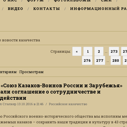
О НАС
ФОРУМ
ФОТОАЛЬБОМЫ
СМИ
ВИДЕО
КОНТАКТЫ
ИНФОРМАЦИОННЫЙ РА
 новости казачества
Страницы
:
«
1
2
...
273
2
276
277
...
280
2
нтариям
·
Просмотрам
 «Союз Казаков-Воинов России и Зарубежья»
али соглашение о сотрудничестве и
действии
ал
Сталкер
13.10.2016 в 21:46
Российское казачество
 Российского военно-исторического общества мы исполним м
жаемых казаков – сохранить наши традиции и культуру в 43 стра