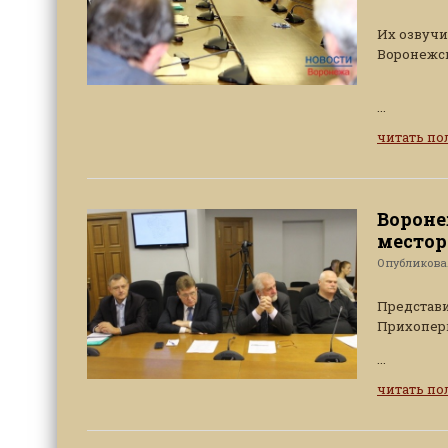
Их озвучи
Воронежск
...
читать п
Вороне
местор
Опубликов
Представи
Прихопер
...
читать п