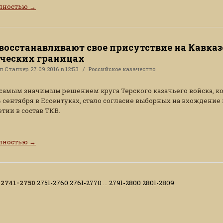
олностью
→
восстанавливают свое присутствие на Кавказ
ческих границах
ал
Сталкер
27.09.2016 в 12:53
Российское казачество
самым значимым решением круга Терского казачьего войска, к
 сентября в Ессентуках, стало согласие выборных на вхождение 
тии в состав ТКВ.
олностью
→
2741-2750
2751-2760
2761-2770
...
2791-2800
2801-2809