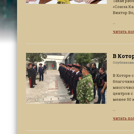
Такая раб
«Союза Ка
Виктор Во
...
читать п
В Кото
Опубликов
В Которе 
благочинн
многочисл
центров с
менее 50 
...
читать п