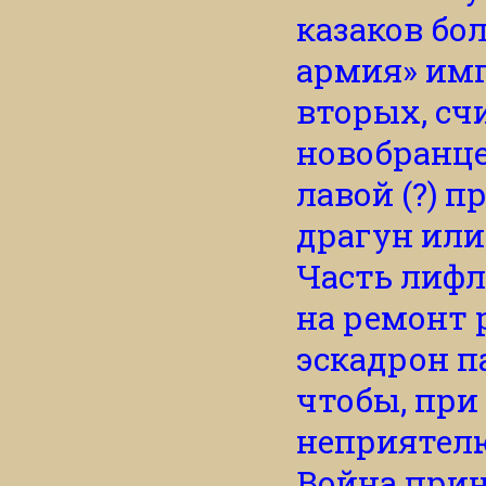
казаков бо
армия» имп
вторых, сч
новобранце
лавой (?) п
драгун или
Часть лифл
на ремонт 
эскадрон п
чтобы, при
неприятелю
Война при