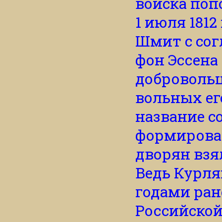
войска поп
1 июля 181
Шмит с сог
фон Эссена
добровольц
вольных ег
название с
формирован
дворян взя
Ведь Курл
годами ране
Российской