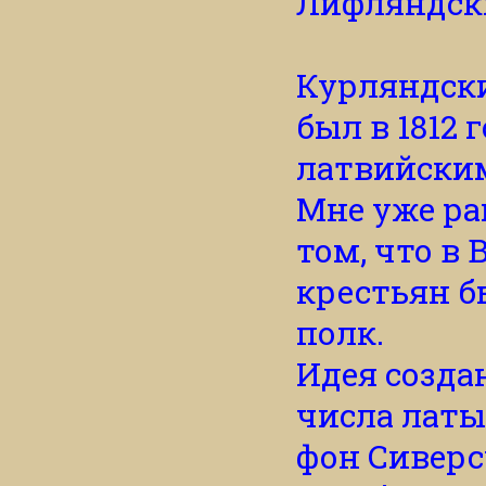
Лифляндск
Курляндски
был в 1812
латвийски
Мне уже ра
том, что в
крестьян б
полк.
Идея созда
числа лат
фон Сиверс