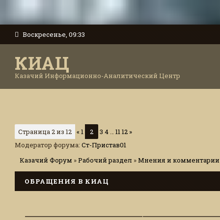
Воскресенье, 09:33
КИАЦ
Казачий Информационно-Аналитический Центр
Страница
2
из
12
«
1
2
3
4
…
11
12
»
Модератор форума:
Ст-Пристав01
Казачий Форум
»
Рабочий раздел
»
Мнения и комментарии 
ОБРАЩЕНИЯ В КИАЦ