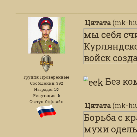
Цитата
(
mk-hi
мы себя с
Курляндско
войск созд
Группа: Проверенные
Без ко
Сообщений:
392
Награды:
10
Репутация:
6
Статус:
Оффлайн
Цитата
(
mk-hi
Борьба с к
мухи одель