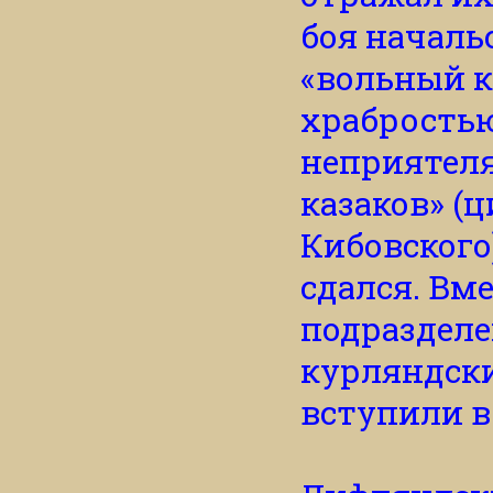
боя началь
«вольный к
храбростью
неприятел
казаков» (ц
Кибовского)
сдался. Вм
подраздел
курляндски
вступили в