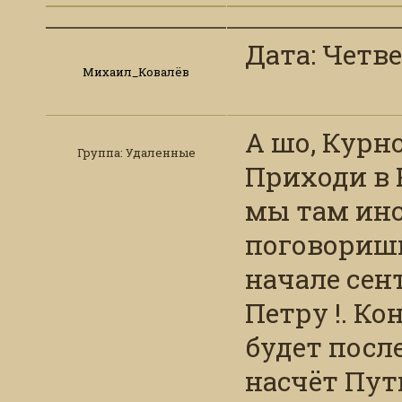
Дата: Четвер
Михаил_Ковалёв
А шо, Курн
Группа: Удаленные
Приходи в 
мы там ино
поговоришь
начале сен
Петру !. К
будет после
насчёт Пут