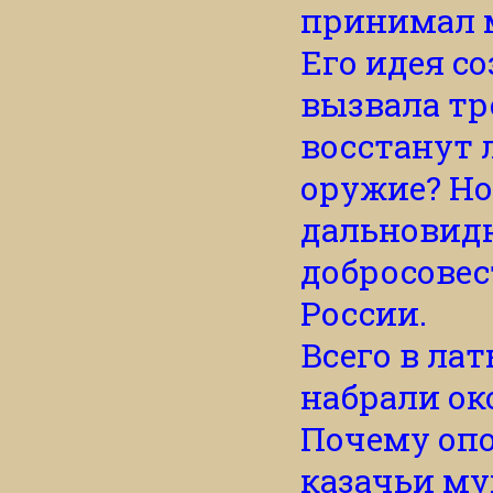
принимал м
Его идея с
вызвала тре
восстанут 
оружие? Но
дальновидн
добросовес
России.
Всего в ла
набрали ок
Почему опо
казачьи м