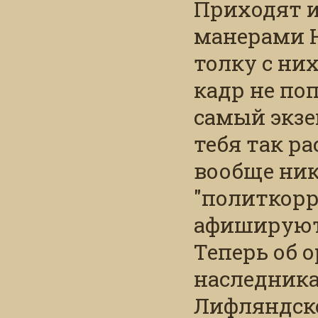
Приходят и
манерами Н
толку с них
кадр не по
самый экзе
тебя так ра
вообще ник
"политкорр
афишируют
Теперь об 
наследника
Лифляндско