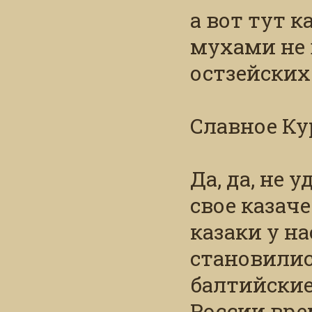
а вот тут к
мухами не 
остзейских
Славное Ку
Да, да, не 
свое казач
казаки у на
становилис
балтийские
России вре