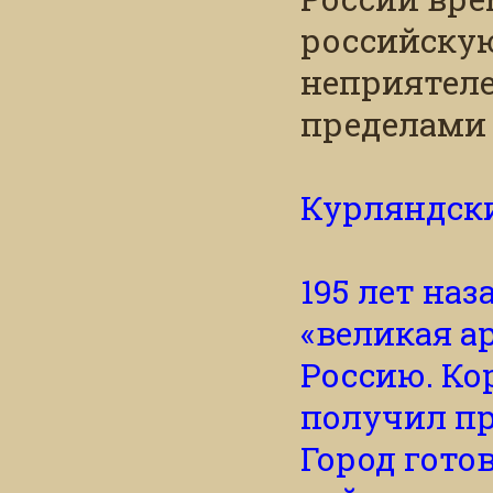
российскую
неприятеле
пределами 
Курляндск
195 лет наз
«великая а
Россию. Ко
получил пр
Город гото