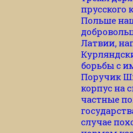
прусского 
Польше на
добровольц
Латвии, на
Курляндски
борьбы с и
Поручик Ш
корпус на 
частные по
государств
случае пох