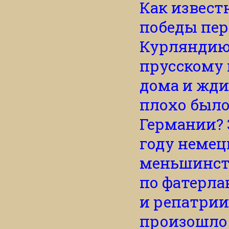
Как извест
победы пе
Курляндию
прусскому 
дома и жди
плохо было
Германии? З
году немец
меньшинств
по фатерла
и репатрии
произошло 