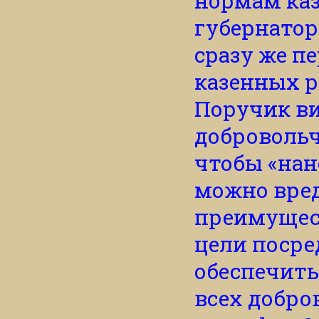
нормам каз
губернатор
сразу же п
казенных р
Поручик ви
добровольч
чтобы «нан
можно вред
преимущес
цели посре
обеспечить
всех добро