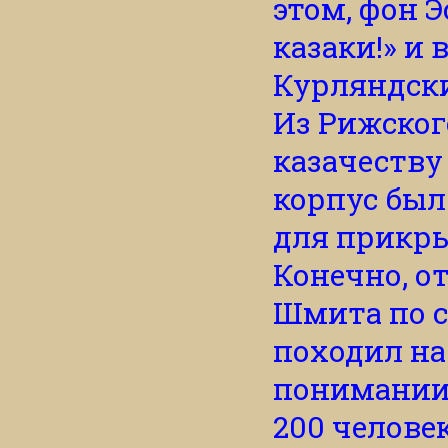
этом, фон Э
казаки!» и
Курляндски
Из Рижског
казачеству
корпус был
для прикры
Конечно, о
Шмита по с
походил на
понимании 
200 человек