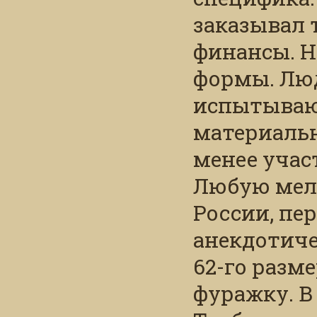
заказывал 
финансы. Н
формы. Люд
испытываю
материальн
менее учас
Любую мело
России, пе
анекдотиче
62-го разм
фуражку. В