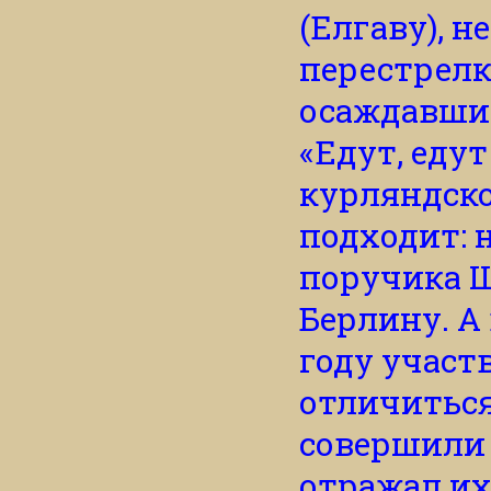
(Елгаву), 
перестрелк
осаждавших
«Едут, еду
курляндско
подходит: 
поручика Ш
Берлину. А 
году участв
отличиться
совершили 
отражал их