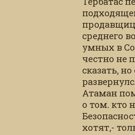
Тербатас п
подходящей
продавщиц
среднего во
умных в Со
честно не 
сказать, но
развернулс
Атаман пом
о том. кто 
Безопаснос
хотят,- то