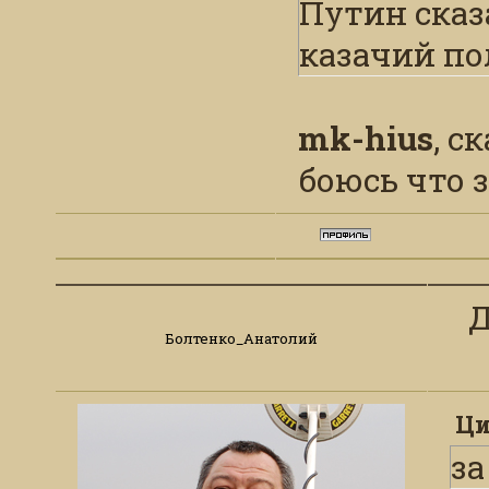
Путин сказа
казачий по
mk-hius
, с
боюсь что з
Д
Болтенко_Анатолий
Ци
за