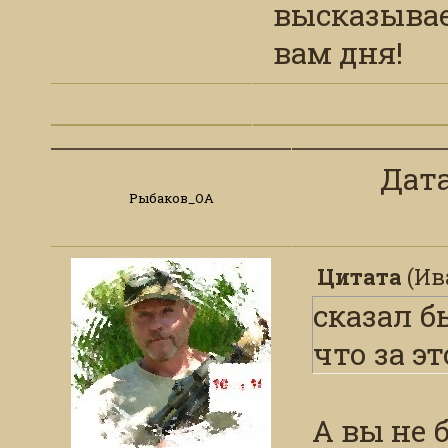
высказывает
вам дня!
Дата:
Рыбаков_ОА
Цитата
(
Ив
сказал б
что за э
А вы не б