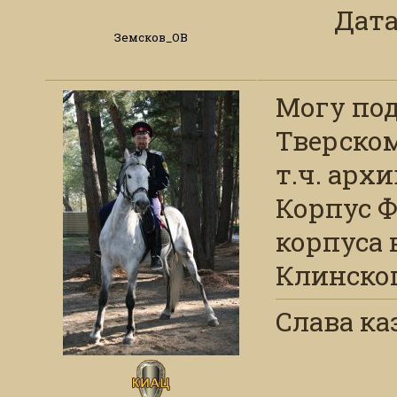
Дата:
Земсков_ОВ
Могу по
Тверском
т.ч. арх
Корпус Ф
корпуса 
Клинског
Слава ка