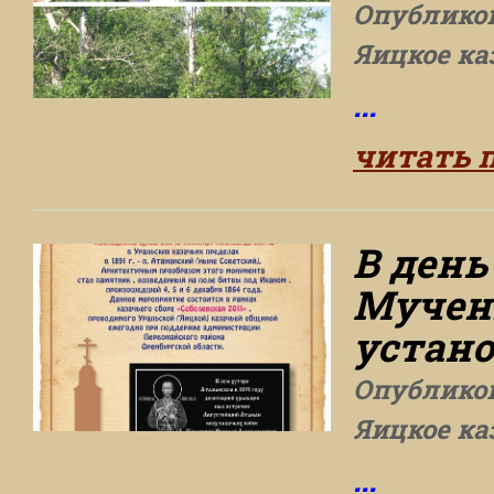
Опублико
Яицкое ка
...
читать 
В ден
Мучен
устан
Опублико
Яицкое ка
...