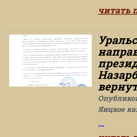
читать 
Уральс
напра
презид
Назарб
верну
Опублико
Яицкое ка
...