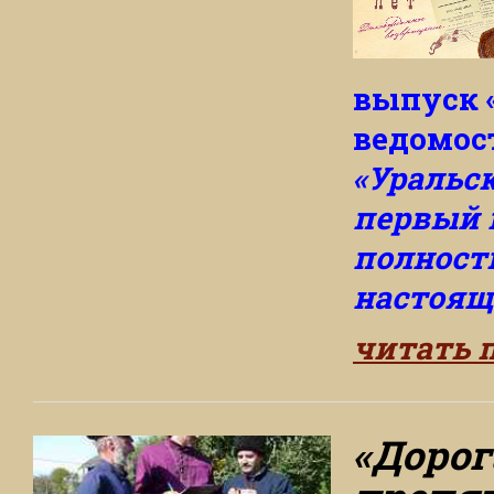
выпуск 
ведомост
«Уральс
первый 
полност
настояще
читать 
«Дорог