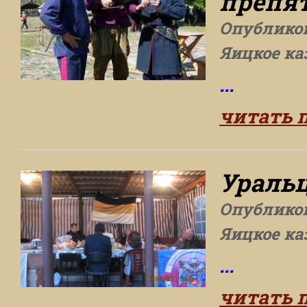
препят
Опублико
Яицкое ка
...
читать 
Уральц
Опублико
Яицкое ка
...
читать 