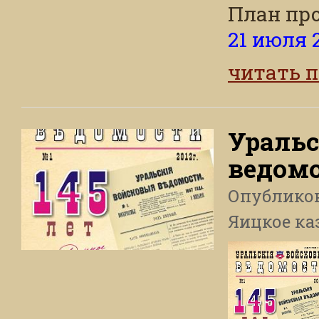
План про
21 июля 2
читать 
Уральс
ведом
Опублико
Яицкое ка