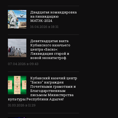
Двадцатая командировка
на ликвидацию
МАТЭК-2024.
16.04.2026 в 18:31
Девятнадцатая вахта
Кубанского казачьего
центра «Баско»:
Ликвидация старой и
новой экокатастроф.
07.04.2026 в 09:43
Кубанский казачий центр
"Баско" награжден
Почетными грамотами и
Благодарственным
письмом Министерства
культуры Республики Адыгея!
31.03.2026 в 11:29