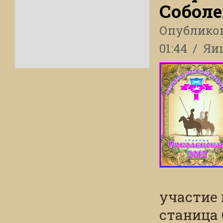
Соболе
Опублико
01:44
Яи
участие 
станица 